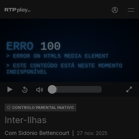
ERRO
100
ERROR ON HTML5 MEDIA ELEMENT
ESTE CONTEÚDO ESTÁ NESTE MOMENTO
INDISPONÍVEL
CONTROLO PARENTAL INATIVO
Inter-Ilhas
Com Sidónio Bettencourt
|
27 nov. 2025