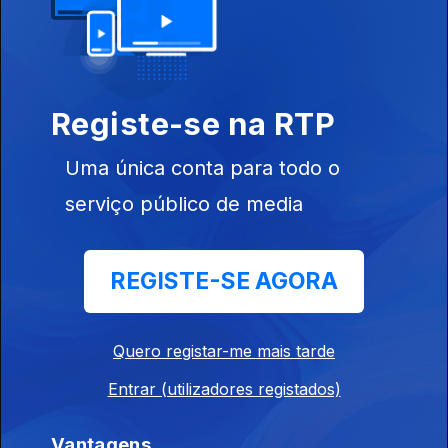
31 out. 2025
Com Sidónio Bettencourt
Registe-se na RTP
30 out. 2025
Uma única conta para todo o
serviço público de media
Com Sidónio Bettencourt
29 out. 2025
REGISTE-SE AGORA
Com Sidónio Bettencourt
28 out. 2025
Quero registar-me mais tarde
Entrar (utilizadores registados)
Com Sidónio Bettencourt
Vantagens