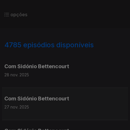
opções
4785
episódios disponíveis
889154
885266
880925
Com Sidónio Bettencourt
28 nov. 2025
Com Sidónio Bettencourt
27 nov. 2025