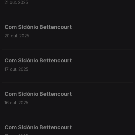
21 out. 2025
Com Sidónio Bettencourt
20 out. 2025
Com Sidónio Bettencourt
17 out. 2025
Com Sidónio Bettencourt
16 out. 2025
Com Sidónio Bettencourt