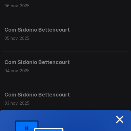
06 nov. 2025
Com Sidónio Bettencourt
05 nov. 2025
Com Sidónio Bettencourt
04 nov. 2025
Com Sidónio Bettencourt
03 nov. 2025
×
Com Sidónio Bettencourt