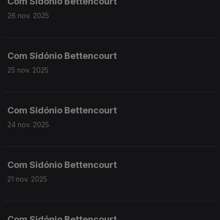
Com Sidónio Bettencourt
26 nov. 2025
Com Sidónio Bettencourt
25 nov. 2025
Com Sidónio Bettencourt
24 nov. 2025
Com Sidónio Bettencourt
21 nov. 2025
Com Sidónio Bettencourt