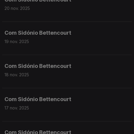
20 nov. 2025
Com Sidónio Bettencourt
19 nov. 2025
Com Sidónio Bettencourt
18 nov. 2025
Com Sidónio Bettencourt
17 nov. 2025
Com Sidónio Bettencourt