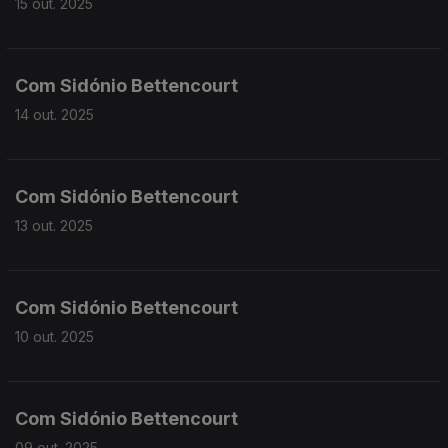
15 out. 2025
Com Sidónio Bettencourt
14 out. 2025
Com Sidónio Bettencourt
13 out. 2025
Com Sidónio Bettencourt
10 out. 2025
Com Sidónio Bettencourt
09 out. 2025