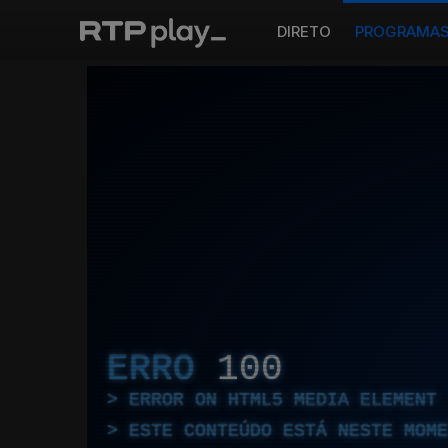
DIRETO
PROGRAMA
ERRO
100
ERROR ON HTML5 MEDIA ELEMENT
ESTE CONTEÚDO ESTÁ NESTE MOME