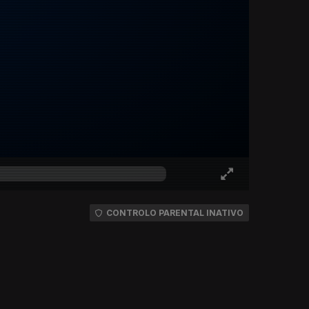
CONTROLO PARENTAL INATIVO