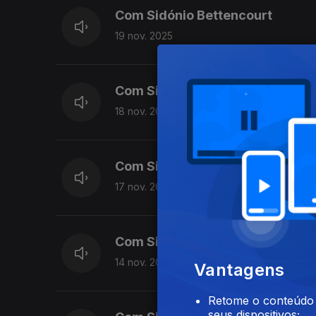
Com Sidónio Bettencourt
19 nov. 2025
Com Sidónio Bettencourt
18 nov. 2025
Com Sidónio Bettencourt
17 nov. 2025
Com Sidónio Bettencourt
14 nov. 2025
Vantagens
Retome o conteúdo a
seus dispositivos;