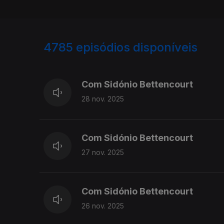
4785
episódios disponíveis
889154
885266
Com Sidónio Bettencourt
28 nov. 2025
Com Sidónio Bettencourt
27 nov. 2025
Com Sidónio Bettencourt
26 nov. 2025