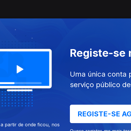
Registe-se
Uma única conta 
serviço público d
REGISTE-SE A
 partir de onde ficou, nos
Quero registar-me mais tar