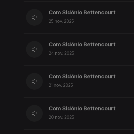
Com Sidónio Bettencourt
25 nov. 2025
Com Sidónio Bettencourt
24 nov. 2025
Com Sidónio Bettencourt
21 nov. 2025
Com Sidónio Bettencourt
20 nov. 2025