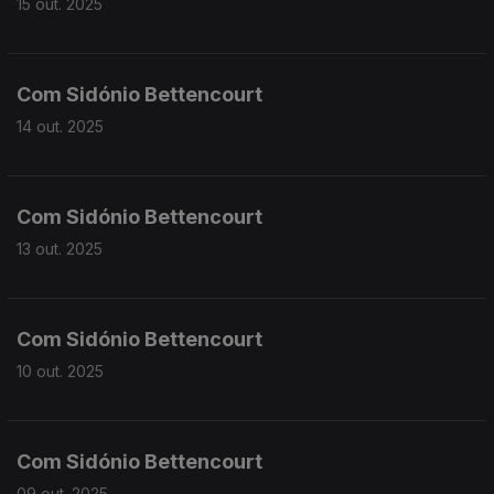
15 out. 2025
Com Sidónio Bettencourt
14 out. 2025
Com Sidónio Bettencourt
13 out. 2025
Com Sidónio Bettencourt
10 out. 2025
Com Sidónio Bettencourt
09 out. 2025