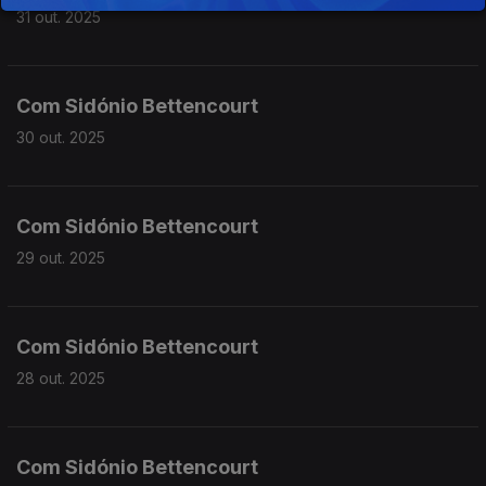
31 out. 2025
Com Sidónio Bettencourt
30 out. 2025
Com Sidónio Bettencourt
29 out. 2025
Com Sidónio Bettencourt
28 out. 2025
Com Sidónio Bettencourt