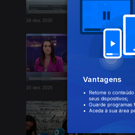
26 dez. 2025
23 dez. 2
896774
Vantagens
20 dez. 2025
19 dez. 2
Retome o conteúdo a
seus dispositivos;
Guarde programas f
Aceda à sua área pe