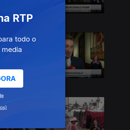
 na RTP
21 dez. 2025
para todo o
e media
GORA
17 dez. 2025
de
dos)