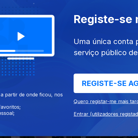
Registe-se
025
22 dez. 2025
Uma única conta 
serviço público d
REGISTE-SE A
025
18 dez. 2025
 partir de onde ficou, nos
Quero registar-me mais tar
avoritos;
ssoal;
Entrar (utilizadores regista