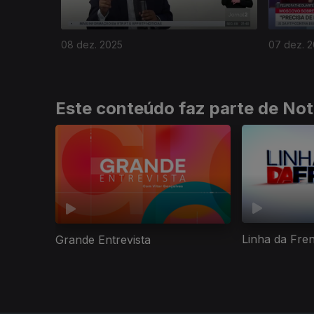
08 dez. 2025
07 dez. 
Este conteúdo faz parte de Not
Linha da Fre
Grande Entrevista