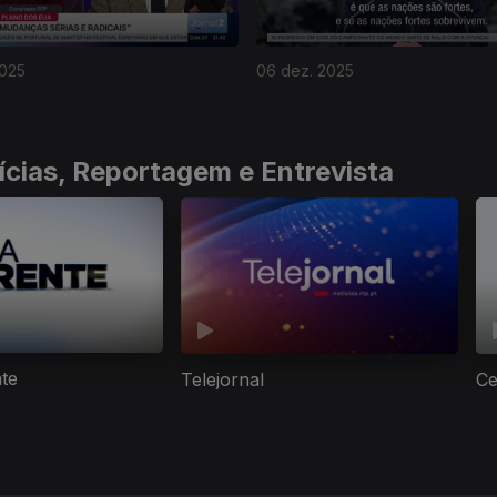
2025
06 dez. 2025
ícias, Reportagem e Entrevista
nte
Telejornal
Ce