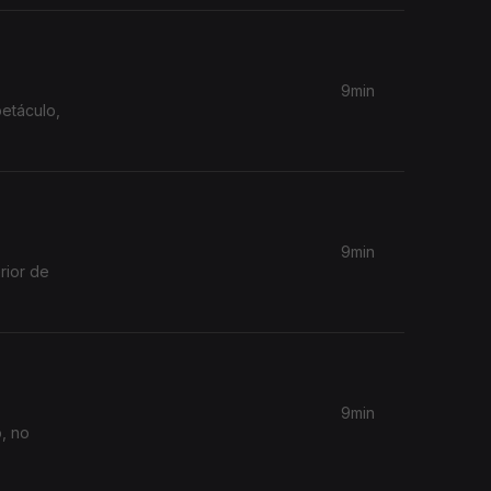
9min
etáculo,
9min
rior de
9min
, no