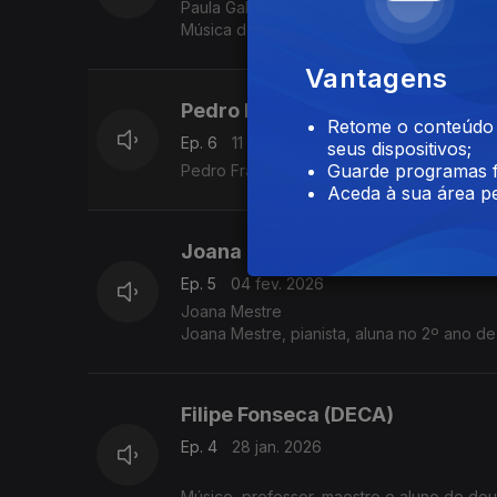
Paula Galiana, violinista, aluna finalista nas licenciaturas em Música e 
Música de Lisboa.
Vantagens
Pedro Franco (saxofonista)
Retome o conteúdo a
Ep. 6
11 fev. 2026
seus dispositivos;
Guarde programas f
Pedro Franco, saxofonista, aluno de mest
Aceda à sua área pe
Joana Mestre (Metropolitana)
Ep. 5
04 fev. 2026
Joana Mestre
Joana Mestre, pianista, aluna no 2º ano de
Filipe Fonseca (DECA)
Ep. 4
28 jan. 2026
Músico, professor, maestro e aluno de d