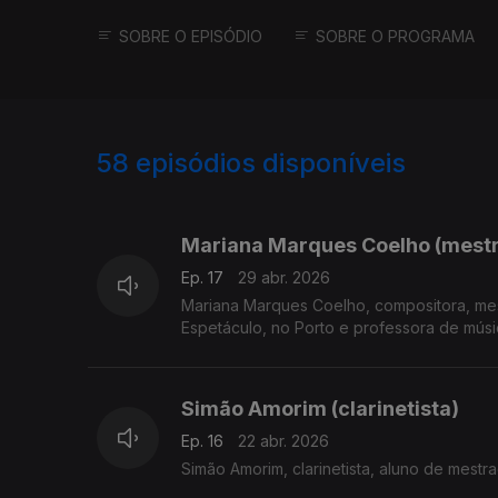
SOBRE O EPISÓDIO
SOBRE O PROGRAMA
58
episódios disponíveis
906660
883644
854874
Mariana Marques Coelho (mest
Ep. 17
29 abr. 2026
Mariana Marques Coelho, compositora, me
Espetáculo, no Porto e professora de músi
Simão Amorim (clarinetista)
Ep. 16
22 abr. 2026
Simão Amorim, clarinetista, aluno de mest