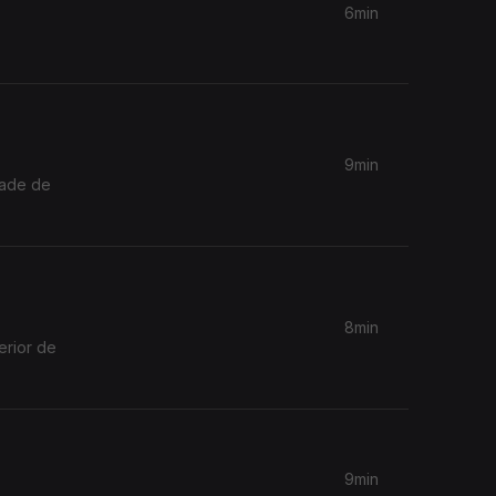
6min
9min
dade de
8min
erior de
9min