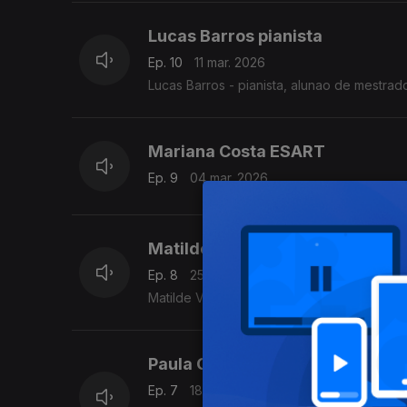
Lucas Barros pianista
Ep. 10
11 mar. 2026
Lucas Barros - pianista, alunao de mestra
Mariana Costa ESART
Ep. 9
04 mar. 2026
Matilde Ventura/DECA
Ep. 8
25 fev. 2026
Matilde Ventura - violoncelista, aluna de 
Paula Galiana (violinista/ESML)
Ep. 7
18 fev. 2026