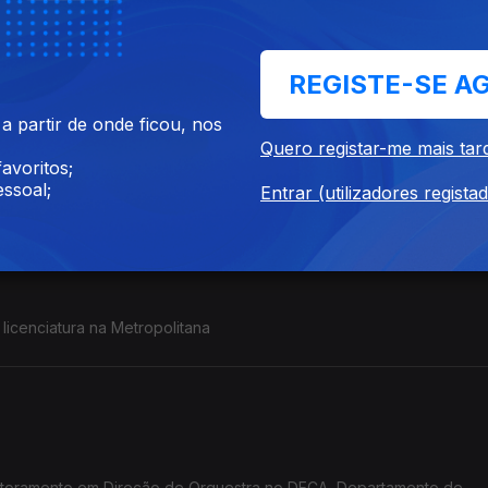
Tecnologia da Música, na Escola Superior de
REGISTE-SE A
 partir de onde ficou, nos
Quero registar-me mais tar
avoritos;
rado em Ensino na Escola de Artes da Universidade de Évora
ssoal;
Entrar (utilizadores regista
 licenciatura na Metropolitana
outoramento em Direção de Orquestra no DECA, Departamento de