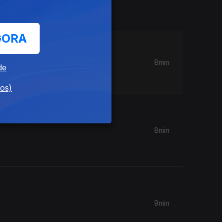
GORA
8min
de
dos)
8min
9min