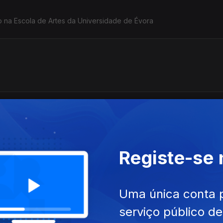
do na Escola de Artes da Universidade de Évora
mestrado no DECA, Universidade de Aveiro
Registe-se
Uma única conta 
Tecnologia da Música, na Escola Superior de
serviço público d