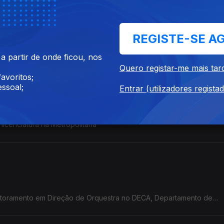
REGISTE-SE A
rado em Ensino na Escola de Artes da Universidade de Évora
 partir de onde ficou, nos
Quero registar-me mais tar
avoritos;
ssoal;
Entrar (utilizadores regista
 licenciatura na Metropolitana
outoramento em Direção de Orquestra no DECA, Departamento de
veiro