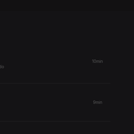
10min
do
9min