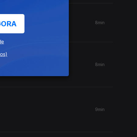
GORA
8min
de
dos)
8min
9min