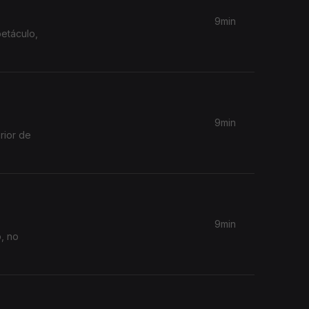
9min
etáculo,
9min
rior de
9min
, no