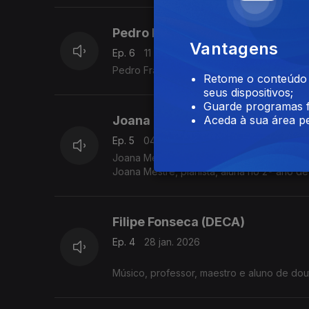
Pedro Franco (saxofonista)
Vantagens
Ep. 6
11 fev. 2026
Pedro Franco, saxofonista, aluno de mest
Retome o conteúdo a
seus dispositivos;
Guarde programas f
Joana Mestre (Metropolitana)
Aceda à sua área pe
Ep. 5
04 fev. 2026
Joana Mestre
Joana Mestre, pianista, aluna no 2º ano de
Filipe Fonseca (DECA)
Ep. 4
28 jan. 2026
Músico, professor, maestro e aluno de d
Comunicação e Arte da Universidade de A