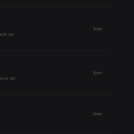
9min
dade de
8min
erior de
9min