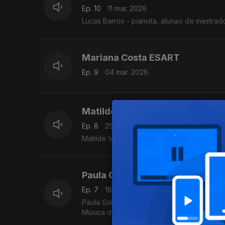
Ep. 10
11 mar. 2026
Lucas Barros - pianista, alunao de mestra
Mariana Costa ESART
Ep. 9
04 mar. 2026
Matilde Ventura/DECA
Ep. 8
25 fev. 2026
Matilde Ventura - violoncelista, aluna de 
Paula Galiana (violinista/ESML)
Ep. 7
18 fev. 2026
Paula Galiana, violinista, aluna finalista nas licenciaturas em Música e 
Música de Lisboa.