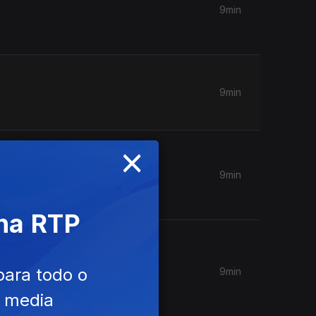
9min
9min
×
9min
 na RTP
para todo o
9min
e media