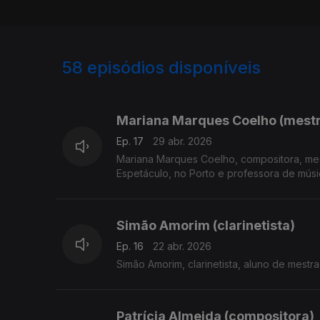
58
episódios disponíveis
906660
883644
854874
Mariana Marques Coelho (mest
Ep. 17
29 abr. 2026
Mariana Marques Coelho, compositora, me
Espetáculo, no Porto e professora de músi
Simão Amorim (clarinetista)
Ep. 16
22 abr. 2026
Simão Amorim, clarinetista, aluno de mest
Patrícia Almeida (compositora)