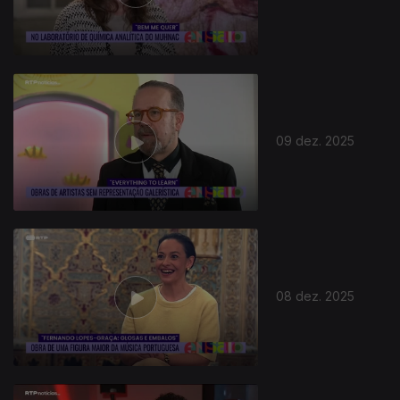
09 dez. 2025
08 dez. 2025