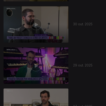
30 out. 2025
29 out. 2025