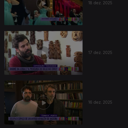
18 dez. 2025
17 dez. 2025
16 dez. 2025