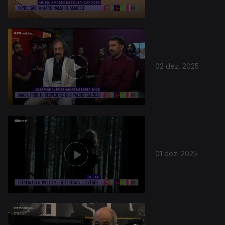
02 dez. 2025
01 dez. 2025