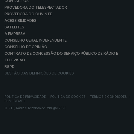
CONTACTOS
PROVEDORA DO TELESPECTADOR
PROVEDORA DO OUVINTE
ACESSIBILIDADES
SATÉLITES
A EMPRESA
CONSELHO GERAL INDEPENDENTE
CONSELHO DE OPINIÃO
CONTRATO DE CONCESSÃO DO SERVIÇO PÚBLICO DE RÁDIO E
TELEVISÃO
RGPD
GESTÃO DAS DEFINIÇÕES DE COOKIES
POLÍTICA DE PRIVACIDADE
POLÍTICA DE COOKIES
TERMOS E CONDIÇÕES
|
|
|
PUBLICIDADE
© RTP, Rádio e Televisão de Portugal 2026