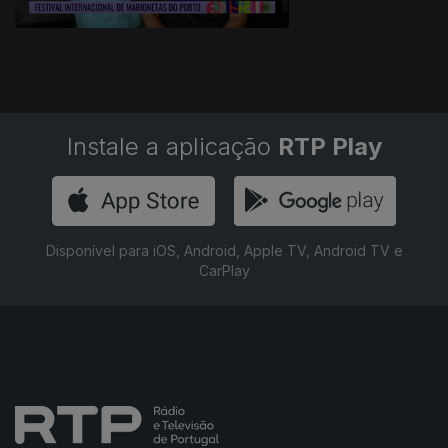
Instale a aplicação
RTP Play
Disponível para iOS, Android, Apple TV, Android TV e
CarPlay