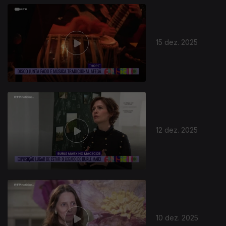
15 dez. 2025
12 dez. 2025
10 dez. 2025