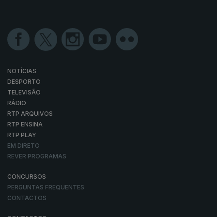
NOTÍCIAS
DESPORTO
TELEVISÃO
RÁDIO
RTP ARQUIVOS
RTP ENSINA
RTP PLAY
EM DIRETO
REVER PROGRAMAS
CONCURSOS
PERGUNTAS FREQUENTES
CONTACTOS