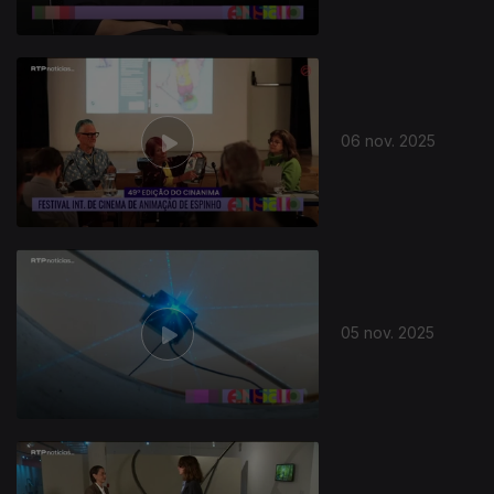
06 nov. 2025
05 nov. 2025