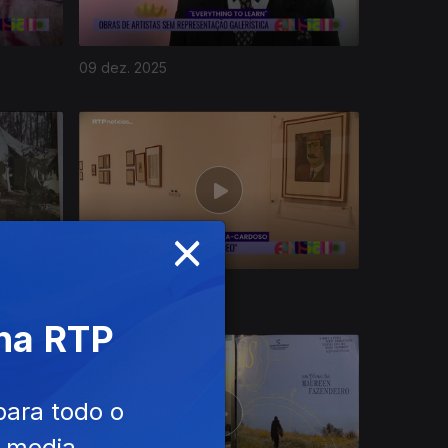
09 dez. 2025
×
03 dez. 2025
 na RTP
para todo o
e media