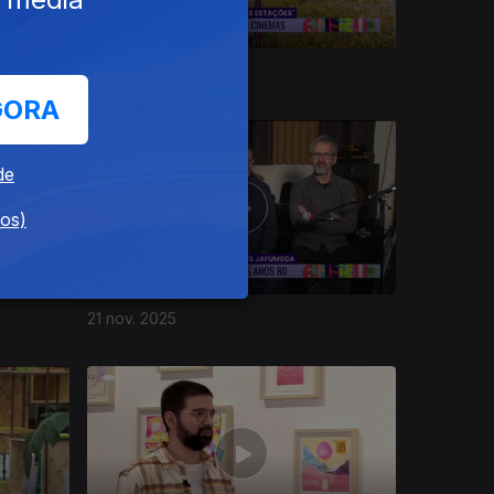
27 nov. 2025
GORA
de
dos)
21 nov. 2025