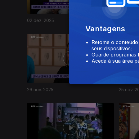
02 dez. 2025
01 dez. 2
Vantagens
Retome o conteúdo a
seus dispositivos;
Guarde programas f
Aceda à sua área pe
26 nov. 2025
25 nov. 2
889834