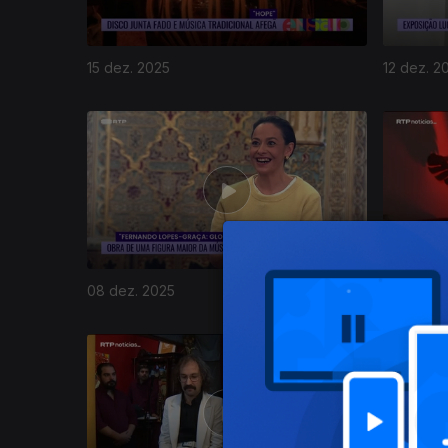
15 dez. 2025
12 dez. 2
893638
08 dez. 2025
05 dez. 