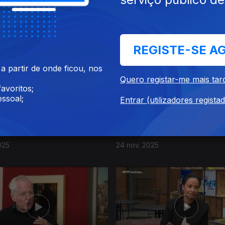
025
28 nov. 2025
REGISTE-SE A
 partir de onde ficou, nos
Quero registar-me mais tar
avoritos;
ssoal;
Entrar (utilizadores regista
025
24 nov. 2025