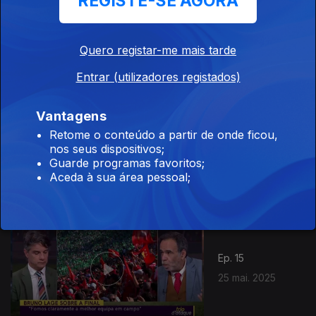
REGISTE-SE AGORA
Ep. 17
31 jul. 2025
Quero registar-me mais tarde
Entrar (utilizadores registados)
Vantagens
Retome o conteúdo a partir de onde ficou,
Ep. 16
01 jun. 2025
nos seus dispositivos;
Guarde programas favoritos;
Aceda à sua área pessoal;
Ep. 15
25 mai. 2025