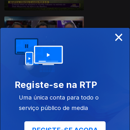
×
Ep. 19
14 set. 2025
Registe-se na RTP
Ep. 18
07 set. 2025
Uma única conta para todo o
serviço público de media