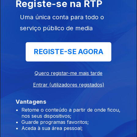
Registe-se na RTP
Ep. 17
31 jul. 2025
Uma única conta para todo o
serviço público de media
REGISTE-SE AGORA
Ep. 16
01 jun. 2025
Quero registar-me mais tarde
Entrar (utilizadores registados)
Vantagens
Retome o conteúdo a partir de onde ficou,
Ep. 15
nos seus dispositivos;
25 mai. 2025
Guarde programas favoritos;
Aceda à sua área pessoal;