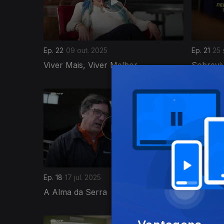
Ep. 22
09 out. 2025
Ep. 21
25 
Viver Mais, Viver Melhor
Sobrevi
855282
Ep. 18
17 jul. 2025
Ep. 17
10 
A Alma da Serra
Aqui Mo