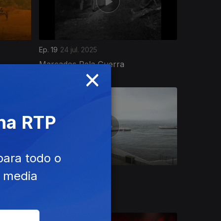
Ep. 19
24 jul. 2025
Marcados Pela Guerra
×
 na RTP
para todo o
e media
Ep. 15
05 jun. 2025
Herança Perigosa