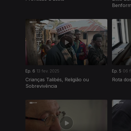
Benfor
824909
Ep. 6
13 fev. 2025
Ep. 5
06 f
Crianças Talibés, Religião ou
Rota do
Sobrevivência
821317