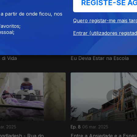
REGISTE-SE A
 partir de onde ficou, nos
Quero registar-me mais tar
avoritos;
ssoal;
Entrar (utilizadores regista
mai. 2025
Ep. 12
15 mai. 2025
 di Vida
Eu Devia Estar na Escola
ar. 2025
Ep. 8
06 mar. 2025
angdladesh - Rua do
Entre a Ansiedade e a Espe