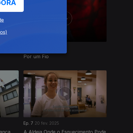
GORA
de
dos)
Ep. 11
01 mai. 2025
Por um Fio
Ep. 7
20 fev. 2025
rança
A Aldeia Onde o Esquecimento Pode