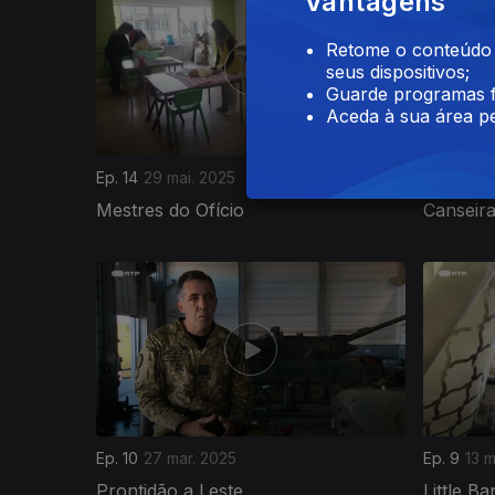
Vantagens
Retome o conteúdo a
seus dispositivos;
Guarde programas f
Aceda à sua área pe
Ep. 14
29 mai. 2025
Ep. 13
22 
Mestres do Ofício
Canseira
Ep. 10
27 mar. 2025
Ep. 9
13 m
Prontidão a Leste
Little B