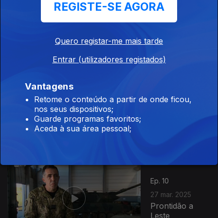
REGISTE-SE AGORA
Ep. 12
15 mai. 2025
Eu Devia Estar
na Escola
Quero registar-me mais tarde
Entrar (utilizadores registados)
Vantagens
Retome o conteúdo a partir de onde ficou,
Ep. 11
01 mai. 2025
nos seus dispositivos;
Guarde programas favoritos;
Por um Fio
Aceda à sua área pessoal;
Ep. 10
27 mar. 2025
Prontidão a
Leste