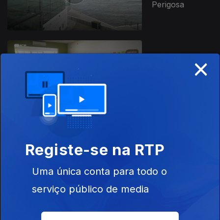
Perigosa
×
Ep. 14
29 mai. 2025
Mestres do
Ofício
Registe-se na RTP
Ep. 13
22 mai. 2025
Uma única conta para todo o
Canseira di Vida
serviço público de media