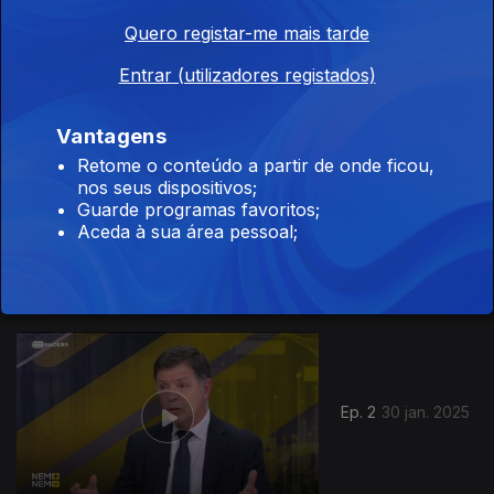
Ep. 6
22 mai. 2025
Quero registar-me mais tarde
Entrar (utilizadores registados)
Vantagens
Retome o conteúdo a partir de onde ficou,
nos seus dispositivos;
Guarde programas favoritos;
Ep. 4
27 mar. 2025
Aceda à sua área pessoal;
826682
Ep. 2
30 jan. 2025