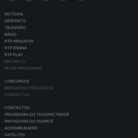
NOTÍCIAS
DESPORTO
TELEVISÃO
RÁDIO
RTP ARQUIVOS
RTP ENSINA
RTP PLAY
EM DIRETO
REVER PROGRAMAS
CONCURSOS
PERGUNTAS FREQUENTES
CONTACTOS
CONTACTOS
PROVEDORA DO TELESPECTADOR
PROVEDORA DO OUVINTE
ACESSIBILIDADES
SATÉLITES