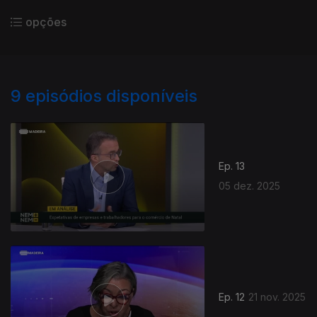
opções
9
episódios disponíveis
Ep. 13
05 dez. 2025
Ep. 12
21 nov. 2025