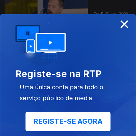
Ep. 8
19 jun. 2025
×
Ep. 7
05 jun. 2025
Registe-se na RTP
Uma única conta para todo o
serviço público de media
Ep. 6
22 mai. 2025
REGISTE-SE AGORA