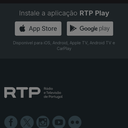
Instale a aplicação
RTP Play
Disponível para iOS, Android, Apple TV, Android TV e
CarPlay