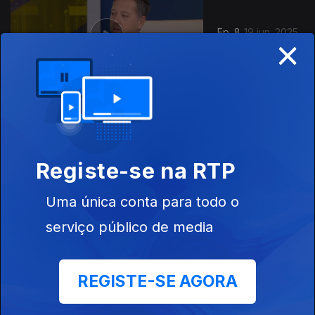
Ep. 8
19 jun. 2025
×
Ep. 7
05 jun. 2025
Registe-se na RTP
Uma única conta para todo o
serviço público de media
Ep. 6
22 mai. 2025
REGISTE-SE AGORA