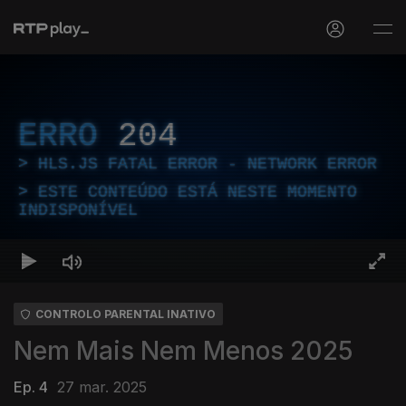
ERRO
204
HLS.JS FATAL ERROR - NETWORK ERROR
ESTE CONTEÚDO ESTÁ NESTE MOMENTO
INDISPONÍVEL
CONTROLO PARENTAL INATIVO
Nem Mais Nem Menos 2025
Ep. 4
27 mar. 2025