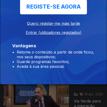
REGISTE-SE AGORA
Ep. 18
17 mai. 2025
Tendências no
Mercado de
Quero registar-me mais tarde
Trabalho
Entrar (utilizadores registados)
844659
Vantagens
Ep. 17
Retome o conteúdo a partir de onde ficou,
03 mai. 2025
nos seus dispositivos;
Reabertura do
Guarde programas favoritos;
Pavilhão de
Aceda à sua área pessoal;
Portugal
Ep. 16
19 abr. 2025
Via Verde para
a imigração