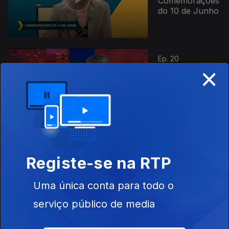
Comemorações
do 10 de Junho
Ep. 20
×
31 mai. 2025
Resultados da
Emigração nas
Eleições
Legislativas
Registe-se na RTP
Ep. 19
24 mai. 2025
Uma única conta para todo o
serviço público de media