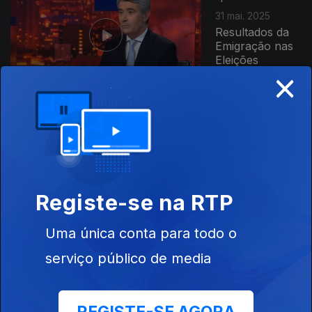
31 mai. 2025
Resultados da
Emigração nas
Eleições
×
Legislativas
Ep. 19
24 mai. 2025
Registe-se na RTP
Uma única conta para todo o
Ep. 18
17 mai. 2025
serviço público de media
Tendências no
Mercado de
Trabalho