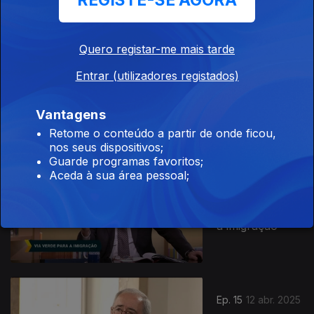
REGISTE-SE AGORA
844659
Quero registar-me mais tarde
Ep. 17
03 mai. 2025
Entrar (utilizadores registados)
Reabertura do
Pavilhão de
Vantagens
Portugal
Retome o conteúdo a partir de onde ficou,
nos seus dispositivos;
Guarde programas favoritos;
Aceda à sua área pessoal;
Ep. 16
19 abr. 2025
Via Verde para
a imigração
Ep. 15
12 abr. 2025