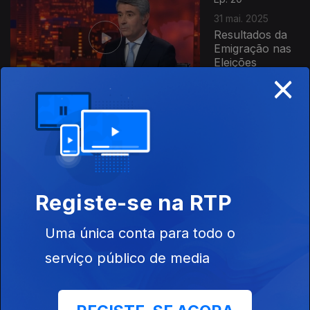
31 mai. 2025
Resultados da
Emigração nas
Eleições
×
Legislativas
Ep. 19
24 mai. 2025
Registe-se na RTP
Uma única conta para todo o
Ep. 18
17 mai. 2025
serviço público de media
Tendências no
Mercado de
Trabalho