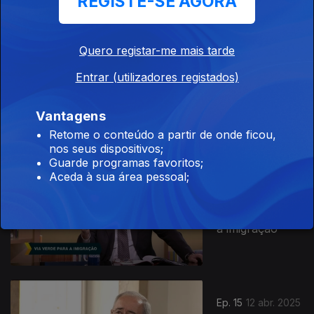
REGISTE-SE AGORA
844659
Quero registar-me mais tarde
Ep. 17
Entrar (utilizadores registados)
03 mai. 2025
Reabertura do
Pavilhão de
Vantagens
Portugal
Retome o conteúdo a partir de onde ficou,
nos seus dispositivos;
Guarde programas favoritos;
Aceda à sua área pessoal;
Ep. 16
19 abr. 2025
Via Verde para
a imigração
Ep. 15
12 abr. 2025