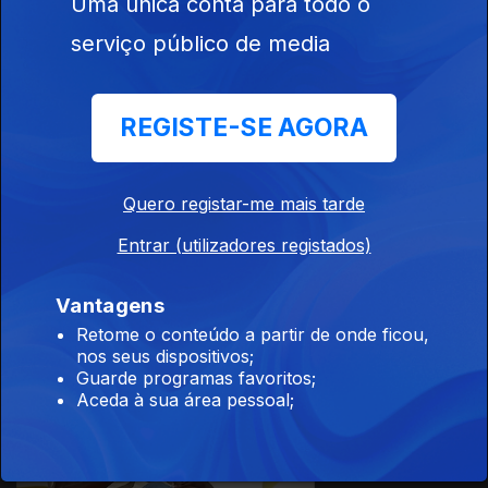
Uma única conta para todo o
Ep. 26
16 jul. 2025
serviço público de media
Abdelaziz Vera
Cruz
REGISTE-SE AGORA
861453
Quero registar-me mais tarde
Ep. 25
09 jul. 2025
Entrar (utilizadores registados)
Sedrick
Carvalho
Vantagens
Retome o conteúdo a partir de onde ficou,
nos seus dispositivos;
Guarde programas favoritos;
Aceda à sua área pessoal;
Ep. 24
02 jul. 2025
Virgília Ferrão