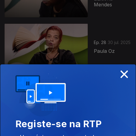
Mendes
Ep. 28
30 jul. 2025
Paula Oz
×
Ep. 27
23 jul. 2025
Judite Canha
Fernandes
Registe-se na RTP