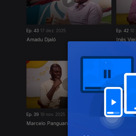
Ep. 43
17 dez. 2025
Ep. 42
10
Amadu Djaló
Inês Vie
Laranjei
885736
Ep. 39
19 nov. 2025
Ep. 38
12
Marcelo Panguana
Fernand