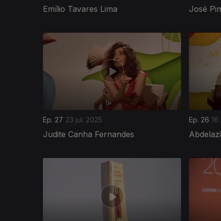
Emílio Tavares Lima
José Pim
861453
Ep. 27
23 jul. 2025
Ep. 26
16 
Judite Canha Fernandes
Abdelaz