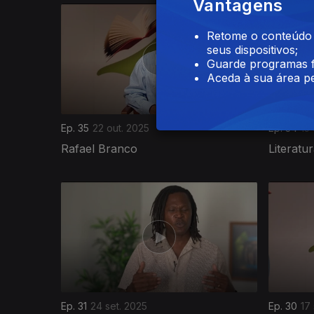
Vantagens
Retome o conteúdo a
seus dispositivos;
Guarde programas f
Aceda à sua área pe
Ep. 35
22 out. 2025
Ep. 34
15
Rafael Branco
Literat
Ep. 31
24 set. 2025
Ep. 30
17