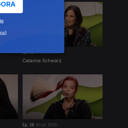
GORA
de
dos)
Ep. 32
01 out. 2025
Catarina Schwarz
Ep. 28
30 jul. 2025