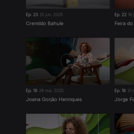
Ep. 23
25 jun. 2025
Ep. 22
18 
Cremildo Bahule
Feira do
Ep. 19
28 mai. 2025
Ep. 18
21 
Joana Gorjão Henriques
Jorge F
842470