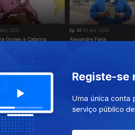
 dez. 2025
Ep. 41
03 dez. 2025
ira Gomes e Catarina
Alexandre Faria
ro
Registe-se
Uma única conta 
serviço público d
 nov. 2025
Ep. 37
05 nov. 2025
o Kawendimba
Catarina Laranjeiro