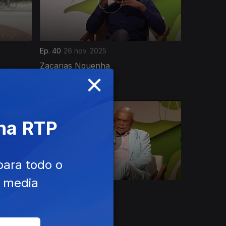
Ep. 40
26 nov. 2025
Zacarias Nguenha
×
 na RTP
para todo o
e media
Ep. 36
29 out. 2025
Daniel dos Santos