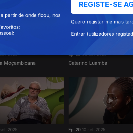
REGISTE-SE A
 partir de onde ficou, nos
Quero registar-me mais tar
avoritos;
ssoal;
Entrar (utilizadores regista
 out. 2025
Ep. 33
08 out. 2025
ura Moçambicana
Catarino Luamba
 set. 2025
Ep. 29
10 set. 2025