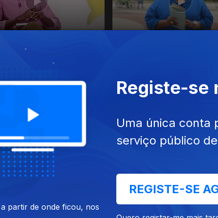
 dez. 2025
Ep. 41
03 dez. 2025
ira Gomes e Catarina
Alexandre Faria
ro
Registe-se
Uma única conta 
serviço público d
 nov. 2025
Ep. 37
05 nov. 2025
REGISTE-SE A
o Kawendimba
Catarina Laranjeiro
 partir de onde ficou, nos
Quero registar-me mais tar