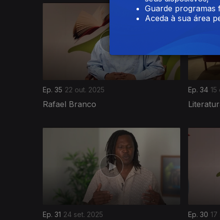
Guarde programas f
Aceda à sua área pe
Ep. 35
22 out. 2025
Ep. 34
15
Rafael Branco
Literat
Ep. 31
24 set. 2025
Ep. 30
17