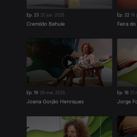
Ep. 23
25 jun. 2025
Ep. 22
18 
Cremildo Bahule
Feira do
Ep. 19
28 mai. 2025
Ep. 18
21 
Joana Gorjão Henriques
Jorge F
842470