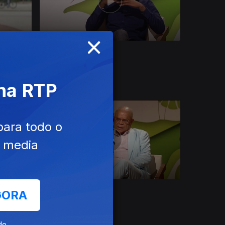
×
Ep. 40
26 nov. 2025
Zacarias Nguenha
 na RTP
para todo o
e media
Ep. 36
29 out. 2025
GORA
Daniel dos Santos
de