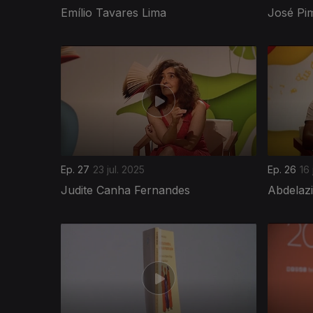
Emílio Tavares Lima
José Pim
861453
Ep. 27
23 jul. 2025
Ep. 26
16 
Judite Canha Fernandes
Abdelaz