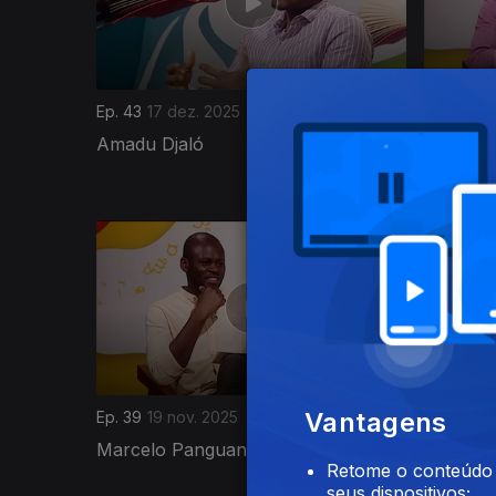
Ep. 43
17 dez. 2025
Ep. 42
10
Amadu Djaló
Inês Vie
Laranjei
885736
Vantagens
Ep. 39
19 nov. 2025
Ep. 38
12
Marcelo Panguana
Fernand
Retome o conteúdo a
seus dispositivos;