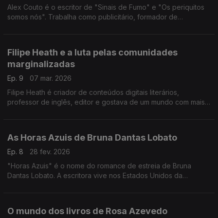
Alex Couto é o escritor de "Sinais de Fumo" e "Os periquitos
somos nós". Trabalha como publicitário, formador de
"storytelling" e tem no Brasil o próximo passo que quer dar.
Filipe Heath e a luta pelas comunidades
marginalizadas
Ep. 9
07 mar. 2026
Filipe Heath é criador de conteúdos digitais literários,
professor de inglês, editor e gostava de um mundo com mais
diversidade literária. Neste episódio, Filipa Almeida Mendes
fala-nos sobre o livro "O Efeito Matilda"
As Horas Azuis de Bruna Dantas Lobato
Ep. 8
28 fev. 2026
"Horas Azuis" é o nome do romance de estreia de Bruna
Dantas Lobato. A escritora vive nos Estados Unidos da
América, onde tem sido responsável pela tradução de vários
livros brasileiros
O mundo dos livros de Rosa Azevedo