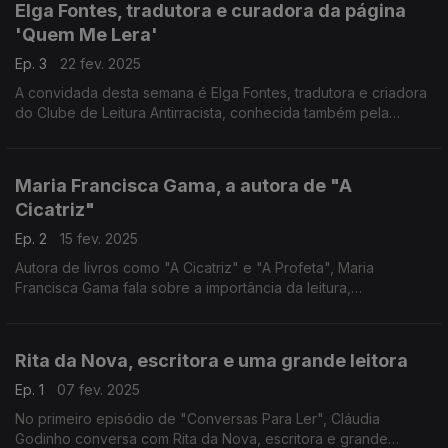
Elga Fontes, tradutora e curadora da página
'Quem Me Lera'
Ep. 3
22 fev. 2025
A convidada desta semana é Elga Fontes, tradutora e criadora
do Clube de Leitura Antirracista, conhecida também pela
página 'Quem Me Lera'. Neste episódio, visitamos ainda a
Livraria 100.ª Página, em Braga.
Maria Francisca Gama, a autora de "A
Cicatriz"
Ep. 2
15 fev. 2025
Autora de livros como "A Cicatriz" e "A Profeta", Maria
Francisca Gama fala sobre a importância da leitura,
independentemente do livro escolhido. Descobrimos também
que livros andam a ler estudantes do ensino secundário.
Rita da Nova, escritora e uma grande leitora
Ep. 1
07 fev. 2025
No primeiro episódio de "Conversas Para Ler", Cláudia
Godinho conversa com Rita da Nova, escritora e grande