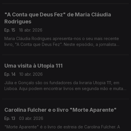
Books for Brunch e acontece em Faro
"A Conta que Deus Fez" de Maria Cláudia
Rodrigues
Ep. 15
18 abr. 2026
Maria Cláudia Rodrigues apresenta-nos o seu mais recente
livro, "A Conta que Deus Fez". Neste episódio, a jornalista
Alexandra Madeira leva-nos até a uma sessão do Clube Sénior
do Porto.
Uma visita à Utopia 111
Ep. 14
10 abr. 2026
Júlia e Gonçalo são os fundadores da livraria Utopia 111, em
Lisboa. Aqui podem encontrar livros em segunda mão e muitas
atividades. Uma conversa gravada numa livraria em
funcionamento
Carolina Fulcher e o livro "Morte Aparente"
Ep. 13
03 abr. 2026
"Morte Aparente" é o livro de estreia de Carolina Fulcher. A