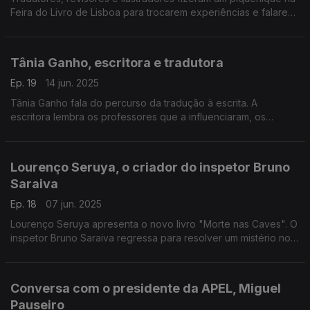
Feira do Livro de Lisboa para trocarem experiências e falarem
dos desafios que enfrentam. Ouvimos Marta Ferreira, Mónia
Filipe, Catarina Fernandes e Tiago M.
Tânia Ganho, escritora e tradutora
Ep. 19
14 jun. 2025
Tânia Ganho fala do percurso da tradução à escrita. A
escritora lembra os professores que a influenciaram, os
desafios criativos da tradução e a emoção de dar voz a
autores como David Lodge e Leïla Slimani.
Lourenço Seruya, o criador do inspetor Bruno
Saraiva
Ep. 18
07 jun. 2025
Lourenço Seruya apresenta o novo livro "Morte nas Caves". O
inspetor Bruno Saraiva regressa para resolver um mistério no
Porto. O autor admite criar uma nova saga no futuro.
Conversa com o presidente da APEL, Miguel
Pauseiro