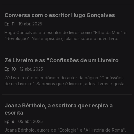
Conversa com o escritor Hugo Gonçalves
Ep. 11
19 abr. 2025
Hugo Gonçalves é o escritor de livros como "Filho da Mãe" e
"Revolução". Neste episódio, falamos sobre o novo livro
"Filho do Pai" e do percurso do escritor. Hugo Gonçalves fala-
nos ainda dos últimos livros que tem lido.
Zé Livreiro e as "Confissões de um Livreiro
Ep. 10
12 abr. 2025
Zé Livreiro é o pseudónimo do autor da página "Confissões
de um Livreiro". Sabemos que é livreiro, adora livros e gosta
quando lhe pedem sugestões literárias. É um "farmacêutico da
alma".
Joana Bértholo, a escritora que respira a
escrita
Ep. 9
05 abr. 2025
Joana Bértholo, autora de "Ecologia" e "A História de Roma",