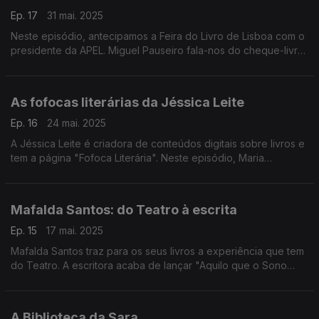
Ep. 17
31 mai. 2025
Neste episódio, antecipamos a Feira do Livro de Lisboa com o
presidente da APEL. Miguel Pauseiro fala-nos do cheque-livro
e dos livros que tem na mesa de cabeceira.
As fofocas literárias da Jéssica Leite
Ep. 16
24 mai. 2025
A Jéssica Leite é criadora de conteúdos digitais sobre livros e
tem a página "Fofoca Literária". Neste episódio, Maria
Francisca Gama fala-nos do novo livro "Filha da Louca".
Mafalda Santos: do Teatro à escrita
Ep. 15
17 mai. 2025
Mafalda Santos traz para os seus livros a experiência que tem
do Teatro. A escritora acaba de lançar "Aquilo que o Sono
Esconde", o seu terceiro romance.
A Biblioteca da Sara