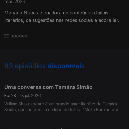
mai. 2026
Mariana Nunes é criadora de conteúdos digitais
literários, dá sugestões nas redes sociais e adora ler.
opções
63
episódios disponíveis
926144
907487
889222
852539
833381
828335
Uma conversa com Tamára Simão
Ep. 28
18 jul. 2026
William Shakespeare é um grande amor literário de Tamára
Simão, que lhe dedica o clube de leitura "Muito Barulho por
Ler". Nas redes sociais, é Tamára Reads, onde partilha
sugestões de leitura.