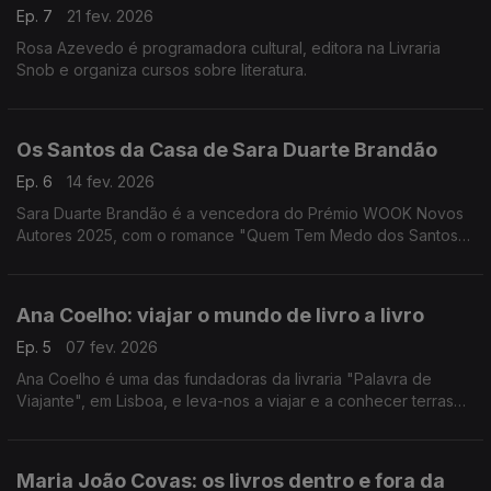
Ep. 7
21 fev. 2026
Rosa Azevedo é programadora cultural, editora na Livraria
Snob e organiza cursos sobre literatura.
Os Santos da Casa de Sara Duarte Brandão
Ep. 6
14 fev. 2026
Sara Duarte Brandão é a vencedora do Prémio WOOK Novos
Autores 2025, com o romance "Quem Tem Medo dos Santos
da Casa". A escritora é co-fundadora da Truz Truz Editora e
dedica a sua vida à cultura
Ana Coelho: viajar o mundo de livro a livro
Ep. 5
07 fev. 2026
Ana Coelho é uma das fundadoras da livraria "Palavra de
Viajante", em Lisboa, e leva-nos a viajar e a conhecer terras
desconhecidas através dos livros.
Maria João Covas: os livros dentro e fora da