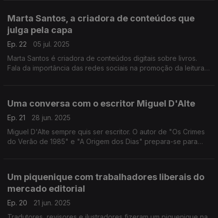
Pássaros" e não quer parar de escrever.
Marta Santos, a criadora de conteúdos que
julga pela capa
Ep. 22
05 jul. 2025
Marta Santos é criadora de conteúdos digitais sobre livros.
Fala da importância das redes sociais na promoção da leitura,
dá dicas sobre livros, conta-nos como surgiu o podcast "Julgo
pela Capa" e o Clube do Livro E&M.
Uma conversa com o escritor Miguel D'Alte
Ep. 21
28 jun. 2025
Miguel D'Alte sempre quis ser escritor. O autor de "Os Crimes
do Verão de 1985" e "A Origem dos Dias" prepara-se para
lançar um novo policial.
Um piquenique com trabalhadores liberais do
mercado editorial
Ep. 20
21 jun. 2025
Tradutores, revisores e ilustradores fizeram um piquenique na