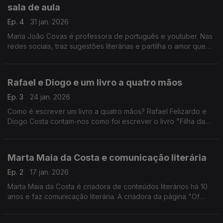
sala de aula
Ep. 4
31 jan. 2026
Maria João Covas é professora de português e youtuber. Nas
redes sociais, traz sugestões literárias e partilha o amor que
sente pelos livros. As suas aulas são marcadas por dez
minutos de leitura no final da lição.
Rafael e Diogo e um livro a quatro mãos
Ep. 3
24 jan. 2026
Como é escrever um livro a quatro mãos? Rafael Felizardo e
Diogo Costa contam-nos como foi escrever o livro "Filha da
Minha Mãe"
Marta Maia da Costa e comunicação literária
Ep. 2
17 jan. 2026
Marta Maia da Costa é criadora de conteúdos literários há 10
anos e faz comunicação literária. A criadora da página "Of
Waves and Pages" explica a importância do trabalho entre
editoras e os jovens nas redes sociais.