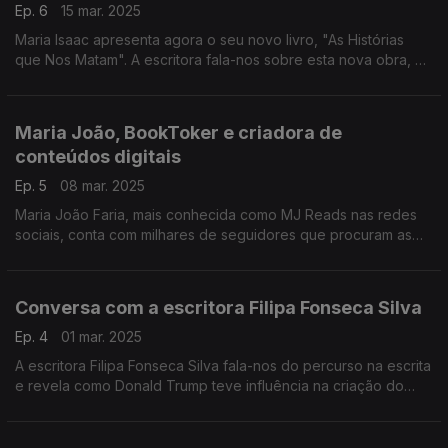
Ep. 6
15 mar. 2025
Maria Isaac apresenta agora o seu novo livro, "As Histórias
que Nos Matam". A escritora fala-nos sobre esta nova obra, o
percurso que tem feito no mundo literário e o romance
histórico que está a preparar.
Maria João, BookToker e criadora de
conteúdos digitais
Ep. 5
08 mar. 2025
Maria João Faria, mais conhecida como MJ Reads nas redes
sociais, conta com milhares de seguidores que procuram as
suas recomendações literárias.
Conversa com a escritora Filipa Fonseca Silva
Ep. 4
01 mar. 2025
A escritora Filipa Fonseca Silva fala-nos do percurso na escrita
e revela como Donald Trump teve influência na criação do
livro "Admirável Mundo Verde". Também acompanhamos a
entrega do Prémio Wook Novos Autores.