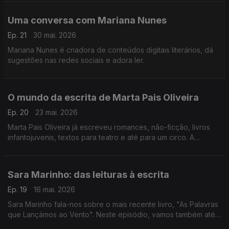
ouvintes a conhecer o livro "Um a Zero".
Uma conversa com Mariana Nunes
Ep. 21
30 mai. 2026
Mariana Nunes é criadora de conteúdos digitais literários, dá
sugestões nas redes sociais e adora ler.
O mundo da escrita de Marta Pais Oliveira
Ep. 20
23 mai. 2026
Marta Pais Oliveira já escreveu romances, não-ficção, livros
infantojuvenis, textos para teatro e até para um circo. A
escritora acaba de lançar "Como Caminhar Num Pântano" e
conta-nos tudo neste episódio.
Sara Marinho: das leituras à escrita
Ep. 19
16 mai. 2026
Sara Marinho fala-nos sobre o mais recente livro, "As Palavras
que Lançámos ao Vento". Neste episódio, vamos também até
Évora de boleia no comboio literário.