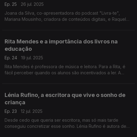
Ep. 25
26 jul. 2025
Joana da Silva, co-apresentadora do podcast "Livra-te",
Mariana Mousinho, criadora de conteúdos digitais, e Raquel
Bargão, leitora e fã de Emily Henry, juntam-se para falar sobre
o mais recente livro de Emily Henry.
Rita Mendes e a importância dos livros na
educação
Ep. 24
19 jul. 2025
Rita Mendes é professora de música e leitora. Para a Rita, é
fácil perceber quando os alunos são incentivados a ler. A
professora defende estratégias que promovam a leitura entre
os mais jovens
Lénia Rufino, a escritora que vive o sonho de
criança
Ep. 23
12 jul. 2025
Desde cedo que queria ser escritora, mas só mais tarde
conseguiu concretizar esse sonho. Lénia Rufino é autora de
"O Lugar das Árvores Tristes" e "Silêncio no Coração dos