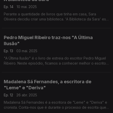
Ep. 14
10 mai. 2025
Perante a quantidade de livros que tinha em casa, Sara
Oliveira decidiu criar uma biblioteca. 'A Biblioteca da Sara' está
aberta a todos.
Pedro Miguel Ribeiro traz-nos "A Última
llusão"
Ep. 13
03 mai. 2025
"A Última Ilusão" é o livro de estreia do escritor Pedro Miguel
Ribeiro. Neste episódio, ficamos a conhecer melhor o escritor.
Rita da Nova fala-nos sobre o novo livro "Apesar do Sangue".
Madalena Sá Fernandes, a escritora de
"Leme" e "Deriva"
Ep. 12
26 abr. 2025
Madalena Sá Fernandes é a escritora de "Leme" e "Deriva" e
cronista. Conta-nos que é durante o processo de escrita que
descobre o que vai escrever.