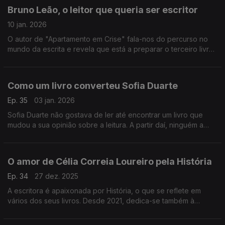
Bruno Leão, o leitor que queria ser escritor
10 jan. 2026
O autor de "Apartamento em Crise" fala-nos do percurso no
mundo da escrita e revela que está a preparar o terceiro livro.
Neste episódio, revelamos mais sobre a nova edição do
cheque-livro com a APEL.
Como um livro converteu Sofia Duarte
Ep. 35
03 jan. 2026
Sofia Duarte não gostava de ler até encontrar um livro que
mudou a sua opinião sobre a leitura. A partir daí, ninguém a
parou e agora é criadora de conteúdos literários.
O amor de Célia Correia Loureiro pela História
Ep. 34
27 dez. 2025
A escritora é apaixonada por História, o que se reflete em
vários dos seus livros. Desde 2021, dedica-se também à
tradução. O próximo livro será publicado em 2026.