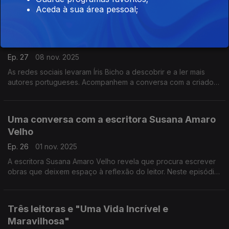
Corrente e A Noite da Tempestade. A escritora revela que o
Aceda à sua área pessoal;
seu terceiro livro deve ser publicado em abril e volta a ter
Santa Cruz como palco.
Íris Bicho: um mundo digital de leituras
Ep. 27
08 nov. 2025
As redes sociais levaram Íris Bicho a descobrir e a ler mais
autores portugueses. Acompanhem a conversa com a criadora
de conteúdos literários. Neste episódio, passamos também
pela Livraria Tigre de Papel, em Lisboa.
Uma conversa com a escritora Susana Amaro
Velho
Ep. 26
01 nov. 2025
A escritora Susana Amaro Velho revela que procura escrever
obras que deixem espaço à reflexão do leitor. Neste episódio,
Miguel D'Alte fala também sobre o seu novo livro "Todas as
Famílias Felizes".
Três leitoras e "Uma Vida Incrível e
Maravilhosa"