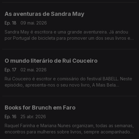
As aventuras de Sandra May
Ep. 18
09 mai. 2026
Sandra May é escritora e uma grande aventureira. Já andou
por Portugal de bicicleta para promover um dos seus livros e
agora traz-nos uma nova edição de "Tu Mataste-me Primeiro"
O mundo literário de Rui Couceiro
Ep. 17
02 mai. 2026
Rui Couceiro é escritor e comissário do festival BABELL. Neste
episódio, apresenta-nos o seu novo livro, A Mais Bela
Maldição, e fala-nos do seu percurso no mercado literário - de
editor a autor.
Books for Brunch em Faro
Ep. 16
25 abr. 2026
Raquel Farinha e Mariana Nunes organizam, todas as semanas,
encontros para mulheres sobre livros, sempre acompanhados
de boa conversa e comida. Este clube do livro chama-se