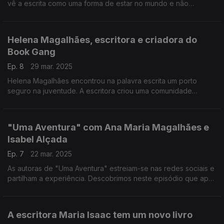
vê a escrita como uma forma de estar no mundo e não
imaginava que pudesse ser um ofício.
Helena Magalhães, escritora e criadora do
Book Gang
Ep. 8
29 mar. 2025
Helena Magalhães encontrou na palavra escrita um porto
seguro na juventude. A escritora criou uma comunidade
literária nas redes sociais que transformou num clube de livros
"Uma Aventura" com Ana Maria Magalhães e
Isabel Alçada
Ep. 7
22 mar. 2025
As autoras de "Uma Aventura" estreiam-se nas redes sociais e
partilham a experiência. Descobrimos neste episódio que após
40 anos de amizade, Ana Maria Magalhães e Isabel Alçada
continuam a surpreender-se.
A escritora Maria Isaac tem um novo livro