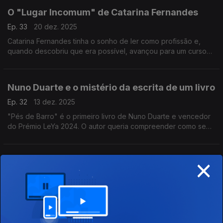
O "Lugar Incomum" de Catarina Fernandes
Ep. 33
20 dez. 2025
Catarina Fernandes tinha o sonho de ler como profissão e,
quando descobriu que era possível, avançou para um curso
de revisão de texto. Catarina é também tradutora e dá
conselhos de português na página "Lugar Incomum"
Nuno Duarte e o mistério da escrita de um livro
Ep. 32
13 dez. 2025
"Pés de Barro" é o primeiro livro de Nuno Duarte e vencedor
do Prémio LeYa 2024. O autor queria compreender como se
escrevia um romance e, após várias tentativas, aventurou-se
na escrita de "Pés de Barro".
×
É tempo de morangos e Bruna Martiolli
Ep. 31
06 dez. 2025
Bruna Martiolli estudou Pedagogia e Letras no Brasil, veio para
Portugal movida pela paixão pela literatura portuguesa e
encontrou no ensino, dentro e fora da sala de aula, o seu
verdadeiro lugar.