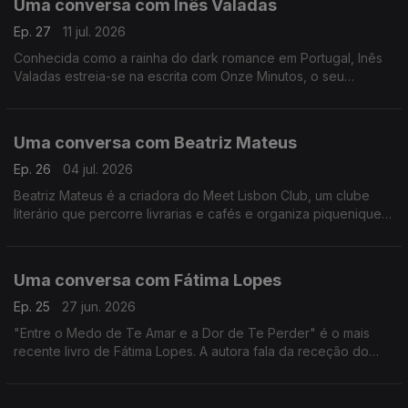
Uma conversa com Inês Valadas
Ep. 27
11 jul. 2026
Conhecida como a rainha do dark romance em Portugal, Inês
Valadas estreia-se na escrita com Onze Minutos, o seu
primeiro livro.
Uma conversa com Beatriz Mateus
Ep. 26
04 jul. 2026
Beatriz Mateus é a criadora do Meet Lisbon Club, um clube
literário que percorre livrarias e cafés e organiza piqueniques
literários. Neste episódio, acompanhamos também a
apresentação da 4ª edição do Book 2.0
Uma conversa com Fátima Lopes
Ep. 25
27 jun. 2026
"Entre o Medo de Te Amar e a Dor de Te Perder" é o mais
recente livro de Fátima Lopes. A autora fala da receção do
público, da descoberta do BookTok e revela que já tem um
novo tema em mente para o próximo livro.