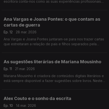
escritora conta-nos como as suas experiências profissionais
além-fronteiras têm impacto na sua escrita e como foi escrever
o primeiro livro.
Ana Vargas e Joana Pontes: o que contam as
cartas de guerra
Ep. 12
28 mar. 2026
Ana Vargas e Joana Pontes juntaram-se para nos trazer cartas
que estreitaram a relação de pais e filhos separados pela
guerra.
As sugestões literárias de Mariana Mousinho
Ep. 11
21 mar. 2026
Mariana Mousinho é criadora de conteúdos digitais literários e
está sempre disponível a fazer sugestões sobre livros. Neste
episódio, a escritora Mafalda Santos fala do mais recente livro
"Terra Estreita"
Alex Couto e o sonho da escrita
Ep. 10
14 mar. 2026