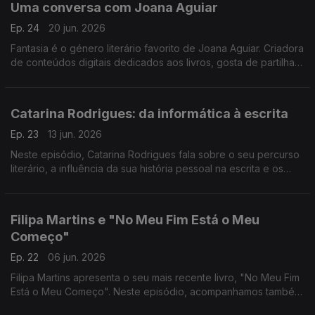
Uma conversa com Joana Aguiar
Ep. 24
20 jun. 2026
Fantasia é o género literário favorito de Joana Aguiar. Criadora
de conteúdos digitais dedicados aos livros, gosta de partilhar
recomendações nas redes sociais e está sempre disponível
para falar sobre leituras.
Catarina Rodrigues: da informática à escrita
Ep. 23
13 jun. 2026
Neste episódio, Catarina Rodrigues fala sobre o seu percurso
literário, a influência da sua história pessoal na escrita e os
projetos que tem em mãos.
Filipa Martins e "No Meu Fim Está o Meu
Começo"
Ep. 22
06 jun. 2026
Filipa Martins apresenta o seu mais recente livro, "No Meu Fim
Está o Meu Começo". Neste episódio, acompanhamos também
a iniciativa "Acampar com Histórias". Bruno Leão convida os