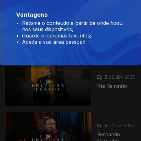
Vantagens
Ep. 4
14 mai. 2025
Retome o conteúdo a partir de onde ficou,
nos seus dispositivos;
Luís de Matos
Guarde programas favoritos;
Aceda à sua área pessoal;
835680
Ep. 3
02 abr. 2025
Rui Reininho
Ep. 2
12 mar. 2025
Fernando
Carvalho