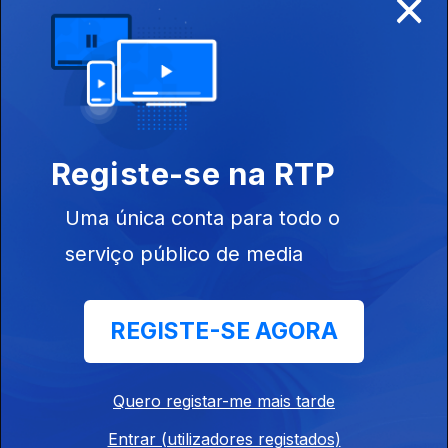
×
José Gil
Registe-se na RTP
Ep. 6
18 jun. 2025
Leonor Freitas
Uma única conta para todo o
serviço público de media
REGISTE-SE AGORA
Ep. 5
28 mai. 2025
Simone de
Oliveira
Quero registar-me mais tarde
Entrar (utilizadores registados)