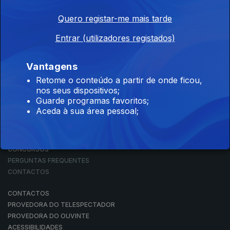
Quero registar-me mais tarde
Entrar (utilizadores registados)
NOTÍCIAS
DESPORTO
TELEVISÃO
Vantagens
RÁDIO
Retome o conteúdo a partir de onde ficou,
RTP ARQUIVOS
nos seus dispositivos;
RTP ENSINA
Guarde programas favoritos;
RTP PLAY
Aceda à sua área pessoal;
EM DIRETO
REVER PROGRAMAS
CONCURSOS
PERGUNTAS FREQUENTES
CONTACTOS
CONTACTOS
PROVEDORA DO TELESPECTADOR
PROVEDORA DO OUVINTE
ACESSIBILIDADES