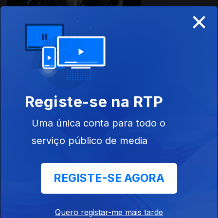
×
Este conteúdo faz parte de
Documentários de Bastidores,
Biografias e Personagens
Registe-se na RTP
Uma única conta para todo o
O Outro Lado
As Cartas Secretas
Glória - Os
Patrick - Mak
de Maria, Rainha
Bastidores
serviço público de media
dos Escoceses
REGISTE-SE AGORA
Instale a aplicação
RTP Play
Quero registar-me mais tarde