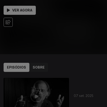
VER AGORA
EPISÓDIOS
SOBRE
874035
07 set. 2025