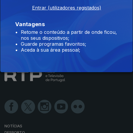
Entrar (utilizadores registados)
Vantagens
Disponível para iOS, Android, Apple TV, Android TV e
CarPlay
Retome o conteúdo a partir de onde ficou,
nos seus dispositivos;
Guarde programas favoritos;
Aceda à sua área pessoal;
NOTÍCIAS
DESPORTO