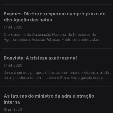
ao momento do Museu. Reportagem de Horácio Antunes
Exames: Diretores esperam cumprir prazo de
divulgação das notas
17 jul. 2026
O presidente da Associação Nacional de Directores de
Agrupamentos e Escolas Públicas, Filinto Lima entrevistado
pela jornalista Ana Isabel Costa.
Boavista: A tristeza axadrezada!
17 jul. 2026
Junto a um dos parques de estacionamento do Boavista, ainda
há atividades a decorrer, como o Boxe. Visita guiada com o
mentor do projeto, o treinador Carlos Caldas, ao microfone da
jornalista Alexandra Madeira
As faturas do ministro da administração
interna
15 jul. 2026