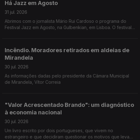
Há Jazz em Agosto
31 jul. 2026
Abrimos com o jornalista Mário Rui Cardoso o programa do
Festival Jazz em Agosto, na Gulbenkian, em Lisboa. O festival
começa esta noite com o pianista Joachim Kuhn, mas são 14
concertos no total.
Incêndio. Moradores retirados em aldeias de
Mirandela
30 jul. 2026
As informações dadas pelo presidente da Câmara Municipal
de Mirandela, Vítor Correia
"Valor Acrescentado Brando": um diagnóstico
à economia nacional
30 jul. 2026
Um livro escrito por dois portugueses, que vivem no
estrangeiro e que decidiram questionar os motivos que levam