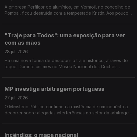
A empresa Perfilcor de alumínios, em Vermoil, no concelho de
Pombal, ficou destruída com a tempestade Kristin. Aos poucos
regressaram ao trabalho mas ainda há muito trabalho a fazer.
Reportagem de Horácio Antunes
"Traje para Todos": uma exposição para ver
com as mãos
28 jul. 2026
Há uma nova forma de descobrir o traje histórico, através do
toque. Durante um mês no Museu Nacional dos Coches
decorre a exposição "Traje para Todos". Reportagem de
Arlinda Brandão
MP investiga arbitragem portuguesa
27 jul. 2026
O Ministério Público confirmou a existência de um inquérito a
decorrer sobre alegadas interferências no setor da arbitragem
do futebol português. O comentário de Pedro Henriques, ex-
jogador e comentador Antena1.
Incêndios: o mapa nacional