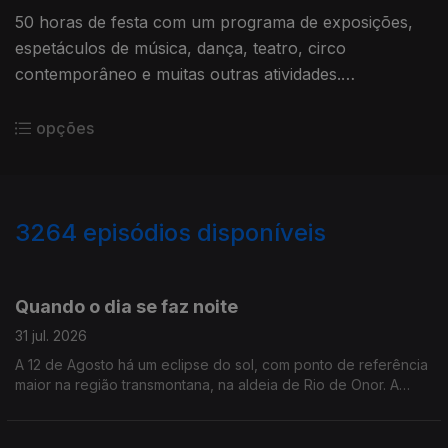
50 horas de festa com um programa de exposições,
espetáculos de música, dança, teatro, circo
contemporâneo e muitas outras atividades.
Reportagem de Alexandra Madeira
opções
3264
episódios disponíveis
944787
942960
941197
Quando o dia se faz noite
31 jul. 2026
A 12 de Agosto há um eclipse do sol, com ponto de referência
maior na região transmontana, na aldeia de Rio de Onor. A
jornalista Alexandra Madeira conversou com astrónomo Filipe
Pires, do Planetário do Porto.