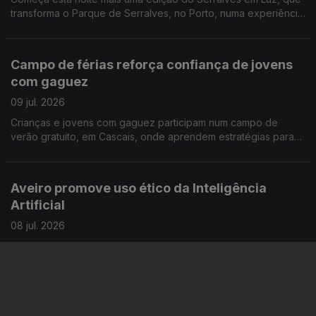
transforma o Parque de Serralves, no Porto, numa experiência
para toda a família. Reportagem de Miguel Bastos
Campo de férias reforça confiança de jovens
com gaguez
09 jul. 2026
Crianças e jovens com gaguez participam num campo de
verão gratuito, em Cascais, onde aprendem estratégias para
comunicar com mais confiança e sem medo. A repórter Sandra
Henriques foi conhecer esta iniciativa
Aveiro promove uso ético da Inteligência
Artificial
08 jul. 2026
A Universidade de Aveiro está "na linha da frente" para a boa
utilização da IA e sempre com a preocupação de que as
competências humanas não sejam relegadas para segundo
plano. Reportagem de Alexandra Madeira
Nova SBE usa IA para treinar gestores do