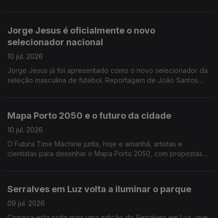
Isabel Costa entrevista Mário Chaves, o administrador para a
área operacional da TAP.
Jorge Jesus é oficialmente o novo
selecionador nacional
10 jul. 2026
Jorge Jesus já foi apresentado como o novo selecionador da
seleção masculina de futebol. Reportagem de João Santos
Correia
Mapa Porto 2050 e o futuro da cidade
10 jul. 2026
O Futura Time Machine junta, hoje e amanhã, artistas e
cientistas para desenhar o Mapa Porto 2050, com propostas
para uma cidade mais sustentável e preparada para os
desafios do futuro. Alexandra Madeira entrevista Graça
Fonseca, cofundadora da Fundação Futura
Serralves em Luz volta a iluminar o parque
09 jul. 2026
Começa esta noite mais uma edição do Serralves em Luz, que