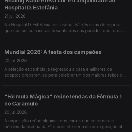
Healing Nature leva cor e tranquilidade ao
Hospital D. Estefânia
21 jul. 2026
No Hospital D. Estefânia, em Lisboa, há três salas de espera
que contam com murais desenhados nas paredes que tornam
o espaço mais apelativo, mas não só. Reportagem de Cláudia
Godinho
Mundial 2026: A festa dos campeões
20 jul. 2026
A seleção espanhola já regressou a casa e milhares de
adeptos preparam-se para celebrar um dos maiores feitos da
história do futebol do país. Reportagem de Marta Bacelar da
Costa
"Fórmula Mágica" reúne lendas da Fórmula 1
no Caramulo
20 jul. 2026
A exposição reúne algumas dos carros que se tornaram
pérolas da história da F1 e promete ser a maior exposição até