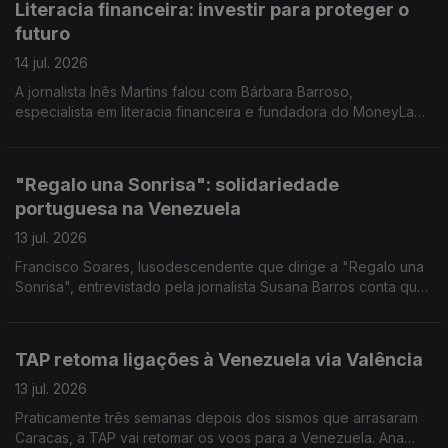
Literacia financeira: investir para proteger o
futuro
14 jul. 2026
A jornalista Inês Martins falou com Bárbara Barroso,
especialista em literacia financeira e fundadora do MoneyLab,
um projeto dedicado à educação financeira.
"Regalo una Sonrisa": solidariedade
portuguesa na Venezuela
13 jul. 2026
Francisco Soares, lusodescendente que dirige a "Regalo una
Sonrisa", entrevistado pela jornalista Susana Barros conta que
tem procurado levar ou bens e sorrisos a miúdos e graúdos. E
deixa um pedido a Portugal.
TAP retoma ligações à Venezuela via Valência
13 jul. 2026
Praticamente três semanas depois dos sismos que arrasaram
Caracas, a TAP vai retomar os voos para a Venezuela. Ana