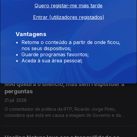
Quando as temperaturas sobem é preciso antecipar os
Quero registar-me mais tarde
impactos na saúde pública para poder, assim, avançar com as
medidas de prevenção. Reportagem de Oriana Barcelos no
Entrar (utilizadores registados)
Instituto Nacional de Saúde Doutor Ricardo Jorge.
Dia Mundial do Cérebro: o alerta para a falta de
Vantagens
especialistas
Retome o conteúdo a partir de onde ficou,
22 jul. 2026
nos seus dispositivos;
Guarde programas favoritos;
Há falta de especialistas de Neurologia em Portugal. Quem o
Aceda à sua área pessoal;
admite é o coordenador da Comissão Executiva do Plano
Nacional da Saúde para Demências. Manuel Caldas de Almeida
entrevistado pela jornalista Sandra Henriques
MAI quebra o silêncio, mas sem responder a
perguntas
21 jul. 2026
O comentador de politica da RTP, Ricardo Jorge Pinto,
considera que está em causa a imagem do Governo e da
Polícia Judiciária e entende que o prazo para Luís Neves dar
esclarecimentos está a chegar ao fim.