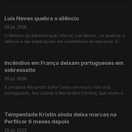
Portugal a não conseguir criar riqueza suficiente. A jornalista
Isabel Gaspar Dias conversou com os autores.
Luís Neves quebra o silêncio
29 jul. 2026
O Ministro da Administração Interna, Luís Neves, vai quebrar o
silêncio e dar explicações em conferência de imprensa. O
comentário de António José Teixeira.
Incêndios em França deixam portugueses em
sobressalto
29 jul. 2026
A jornalista Alexandra Sofia Costa conversou com dois
portugueses, Ana Leonor e Bernardino Ferreira, que vivem a
40 e 100 km de Bordéus. Já regressaram a casa, mas ainda
não se sentem completamente seguros.
Tempestade Kristin ainda deixa marcas na
Perfilcor 6 meses depois
28 jul. 2026