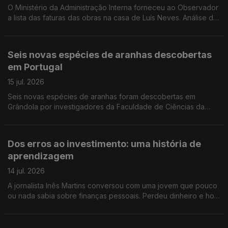
O Ministério da Administração Interna forneceu ao Observador
a lista das faturas das obras na casa de Luís Neves. Análise de
Filipe Luís, comentador de política nacional da Antena 1.
Seis novas espécies de aranhas descobertas
em Portugal
15 jul. 2026
Seis novas espécies de aranhas foram descobertas em
Grândola por investigadores da Faculdade de Ciências da
Universidade de Lisboa. Estão agora a ser estudadas em
laboratório antes de serem apresentadas à comunidade
científica. Reportagem de Rita Fernandes
Dos erros ao investimento: uma história de
aprendizagem
14 jul. 2026
A jornalista Inês Martins conversou com uma jovem que pouco
ou nada sabia sobre finanças pessoais. Perdeu dinheiro e hoje
ajuda os outros a compreender melhor o dinheiro.