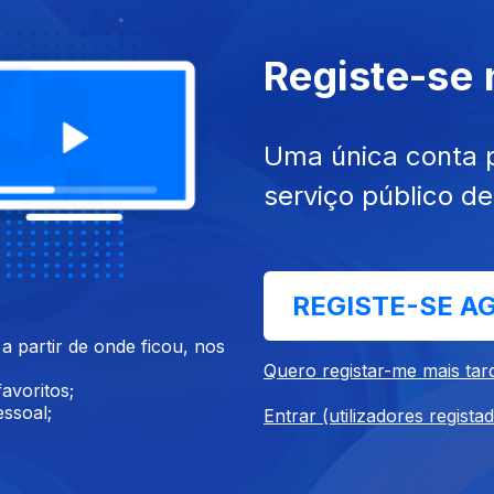
Registe-se
Uma única conta 
serviço público d
REGISTE-SE A
 partir de onde ficou, nos
025
Quero registar-me mais tar
s
avoritos;
ssoal;
Entrar (utilizadores regista