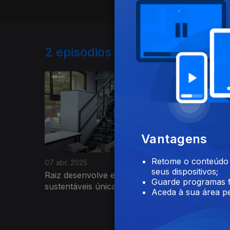
2
episódios disponíveis
839692
Vantagens
Retome o conteúdo a
07 abr. 2025
28 mar. 2
seus dispositivos;
Raiz desenvolve embalagens
Floresta
Guarde programas f
sustentáveis únicas no mundo
Aceda à sua área pe