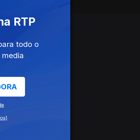
 na RTP
para todo o
e media
GORA
de
dos)