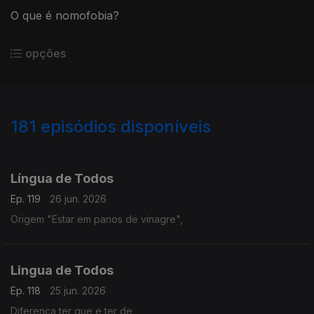
O que é nomofobia?
opções
181
episódios disponíveis
935508
928293
928294
922724
914824
914651
906807
905536
904171
881938
882003
Língua de Todos
Ep. 119
26 jun. 2026
Origem "Estar em panos de vinagre",
Lingua de Todos
Ep. 118
25 jun. 2026
Diferença ter que e ter de,