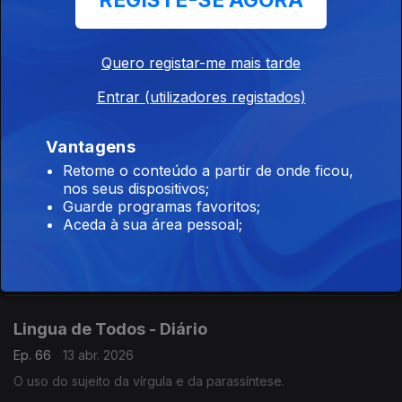
REGISTE-SE AGORA
Ep. 70
17 abr. 2026
Qual a natureza desta oração?
Quero registar-me mais tarde
Lingua de Todos - Diário
Entrar (utilizadores registados)
Ep. 68
15 abr. 2026
Vantagens
Palavras africanas no léxico português,
Retome o conteúdo a partir de onde ficou,
nos seus dispositivos;
Guarde programas favoritos;
Lingua de Todos - Diário
Aceda à sua área pessoal;
Ep. 67
14 abr. 2026
A que classe de palavras a palavra pertence "dele",
Lingua de Todos - Diário
Ep. 66
13 abr. 2026
O uso do sujeito da vírgula e da parassíntese.