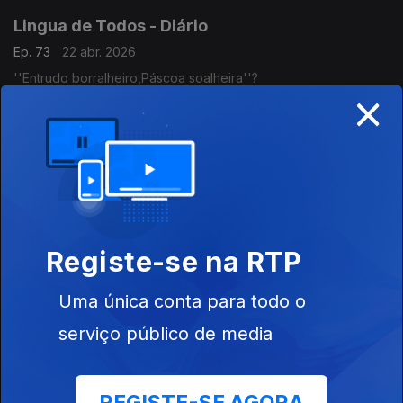
Lingua de Todos - Diário
Ep. 73
22 abr. 2026
''Entrudo borralheiro,Páscoa soalheira''?
×
Lingua de Todos - Diário
Ep. 72
21 abr. 2026
O til (~) é um acento gráfico?
Registe-se na RTP
Lingua de Todos - Diário
Ep. 71
20 abr. 2026
Uma única conta para todo o
Esclarecimentos sobre a pontuação.
serviço público de media
Lingua de Todos - Diário