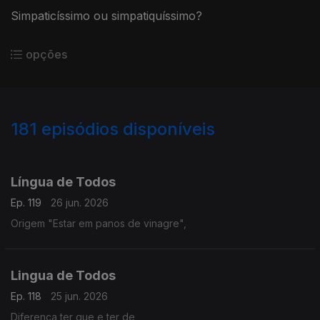
Simpaticíssimo ou simpatiquíssimo?
opções
181
episódios disponíveis
935508
928293
928294
922724
914824
Língua de Todos
Ep. 119
26 jun. 2026
Origem "Estar em panos de vinagre",
Lingua de Todos
Ep. 118
25 jun. 2026
Diferença ter que e ter de,