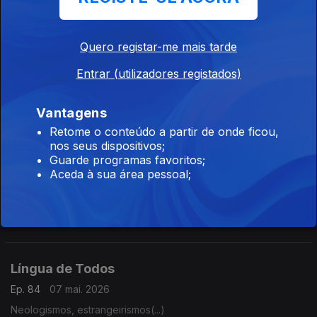
Ep. 87
12 mai. 2026
protestou "a iniciativa" ou "contra a iniciativa"?
Quero registar-me mais tarde
Entrar (utilizadores registados)
Lingua de Todos - Diário
Ep. 86
11 mai. 2026
Vantagens
Diferença entre adesão e aderência.
Retome o conteúdo a partir de onde ficou,
nos seus dispositivos;
Guarde programas favoritos;
Aceda à sua área pessoal;
Lingua de Todos - Diário
Ep. 85
08 mai. 2026
Qual a diferença entre "ter de" e "ter que"?
Língua de Todos
Ep. 84
07 mai. 2026
Neologismos, estrangeirismos(...)