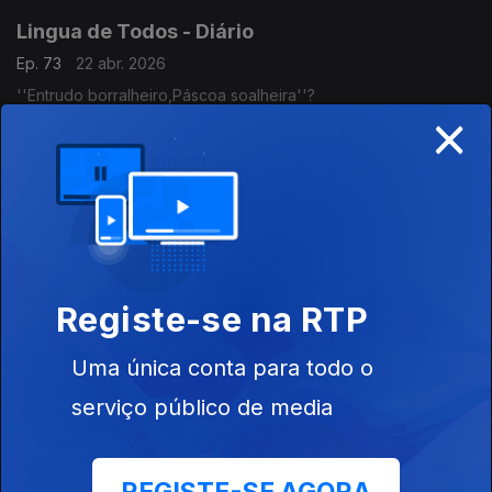
Lingua de Todos - Diário
Ep. 73
22 abr. 2026
''Entrudo borralheiro,Páscoa soalheira''?
×
Lingua de Todos - Diário
Ep. 72
21 abr. 2026
O til (~) é um acento gráfico?
Registe-se na RTP
Lingua de Todos - Diário
Ep. 71
20 abr. 2026
Uma única conta para todo o
Esclarecimentos sobre a pontuação.
serviço público de media
Lingua de Todos - Diário