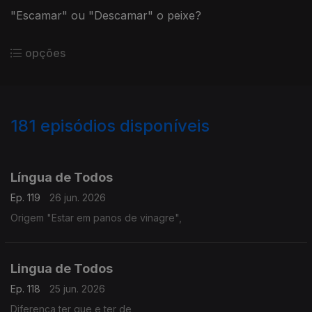
"Escamar" ou "Descamar" o peixe?
opções
181
episódios disponíveis
935508
928293
928294
922724
914824
914651
906807
905536
Língua de Todos
Ep. 119
26 jun. 2026
Origem "Estar em panos de vinagre",
Lingua de Todos
Ep. 118
25 jun. 2026
Diferença ter que e ter de,