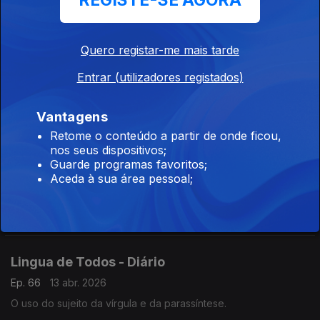
REGISTE-SE AGORA
Ep. 70
17 abr. 2026
Qual a natureza desta oração?
Quero registar-me mais tarde
Lingua de Todos - Diário
Entrar (utilizadores registados)
Ep. 68
15 abr. 2026
Vantagens
Palavras africanas no léxico português,
Retome o conteúdo a partir de onde ficou,
nos seus dispositivos;
Guarde programas favoritos;
Lingua de Todos - Diário
Aceda à sua área pessoal;
Ep. 67
14 abr. 2026
A que classe de palavras a palavra pertence "dele",
Lingua de Todos - Diário
Ep. 66
13 abr. 2026
O uso do sujeito da vírgula e da parassíntese.