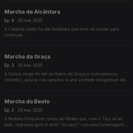
Marcha de Alcântara
Ep. 8
30 mai. 2025
A Catarina Limão foi até Alcântara que teve de mudar para
continuar.
“Houve um tempo em que a marcha tinha má fama”, dizem
alguns.
Marcha da Graça
Ep. 3
30 mai. 2025
A Carina Jorge foi até ao Bairro da Graça e com namoros,
rebentos, açúcar nas canções e uma vontade inesgotável de
mostrar à cidade de Lisboa... a Graça que a marcha tem. Assim
é a Marcha da Graça, em 2025.
Marcha do Beato
Ep. 2
29 mai. 2025
A Noémia Gonçalves rumou ao Beato que, com o Tejo ali ao
lado, regressa após 6 anos "no saco" com uma homenagem a
uma praia que os mais velhos recordam, a Praia de Xabregas.