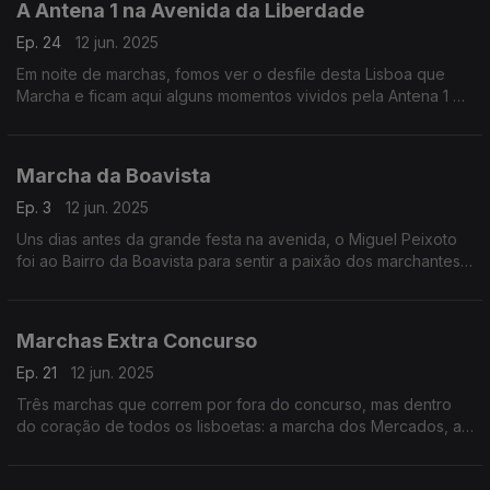
A Antena 1 na Avenida da Liberdade
Ep. 24
12 jun. 2025
Em noite de marchas, fomos ver o desfile desta Lisboa que
Marcha e ficam aqui alguns momentos vividos pela Antena 1 e
por esta que é a verdadeira "Alma de Lisboa".
Marcha da Boavista
Ep. 3
12 jun. 2025
Uns dias antes da grande festa na avenida, o Miguel Peixoto
foi ao Bairro da Boavista para sentir a paixão dos marchantes a
representar o bairro.
Vai ser uma marcha que vai cheirar a pão.
Marchas Extra Concurso
Ep. 21
12 jun. 2025
Três marchas que correm por fora do concurso, mas dentro
do coração de todos os lisboetas: a marcha dos Mercados, a
da Voz do Operário, e a da Santa Casa. O Pedro Miguel
Ribeiro foi ver como integram toda a gente na festa.