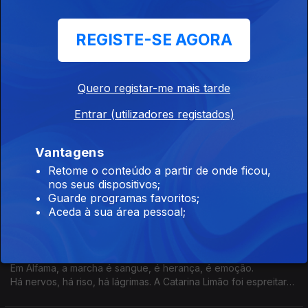
Marcha do Lumiar
REGISTE-SE AGORA
Ep. 18
05 jun. 2025
Com o tema "Taberna em Festa", a Marcha do Lumiar celebra
Lisboa com uma alma rejuvenescida. O Pedro Miguel Ribeiro
Quero registar-me mais tarde
foi conhecer a história desta marcha que, com a ajuda de
"quatro botões", tem mantido jovem a tradição.
Entrar (utilizadores registados)
Marcha de Marvila
Ep. 1
04 jun. 2025
Vantagens
O Miguel Peixoto foi espreitar os ensaios. Testemunhou a
Retome o conteúdo a partir de onde ficou,
alegria contagiante que é poder representar o bairro e até
nos seus dispositivos;
encontrou, dizem, o Jorge Jesus das marchas.
Guarde programas favoritos;
Aceda à sua área pessoal;
Marcha Alfama
Ep. 16
04 jun. 2025
Em Alfama, a marcha é sangue, é herança, é emoção.
Há nervos, há riso, há lágrimas. A Catarina Limão foi espreitar
os ensaios.