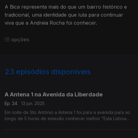
A Bica representa mais do que um bairro histórico e
tradicional, uma identidade que luta para continuar
viva que a Andreia Rocha foi conhecer.
opções
23
episódios disponíveis
855421
853774
A Antena 1 na Avenida da Liberdade
Ep. 24
13 jun. 2025
Em noite de Sto António a Antena 1 foi para a avenida para ao
longo de 5 horas de emissão conhecer melhor "Esta Lisboa
que marcha" e que "Alma de Lisboa" é esta! Ouça aqui alguns
momentos dessa emissão.