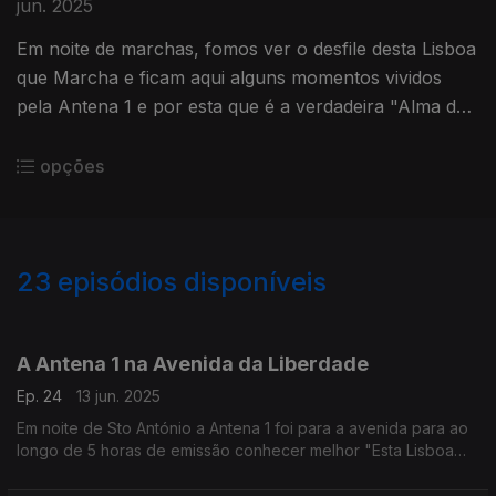
jun. 2025
Em noite de marchas, fomos ver o desfile desta Lisboa
que Marcha e ficam aqui alguns momentos vividos
pela Antena 1 e por esta que é a verdadeira "Alma de
Lisboa".
opções
23
episódios disponíveis
855421
853774
A Antena 1 na Avenida da Liberdade
Ep. 24
13 jun. 2025
Em noite de Sto António a Antena 1 foi para a avenida para ao
longo de 5 horas de emissão conhecer melhor "Esta Lisboa
que marcha" e que "Alma de Lisboa" é esta! Ouça aqui alguns
momentos dessa emissão.