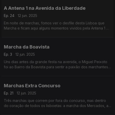
A Antena 1 na Avenida da Liberdade
Ep. 24
12 jun. 2025
Em noite de marchas, fomos ver o desfile desta Lisboa que
Marcha e ficam aqui alguns momentos vividos pela Antena 1 e
por esta que é a verdadeira "Alma de Lisboa".
Marcha da Boavista
Ep. 3
12 jun. 2025
Uns dias antes da grande festa na avenida, o Miguel Peixoto
foi ao Bairro da Boavista para sentir a paixão dos marchantes a
representar o bairro.
Vai ser uma marcha que vai cheirar a pão.
Marchas Extra Concurso
Ep. 21
12 jun. 2025
Três marchas que correm por fora do concurso, mas dentro
do coração de todos os lisboetas: a marcha dos Mercados, a
da Voz do Operário, e a da Santa Casa. O Pedro Miguel