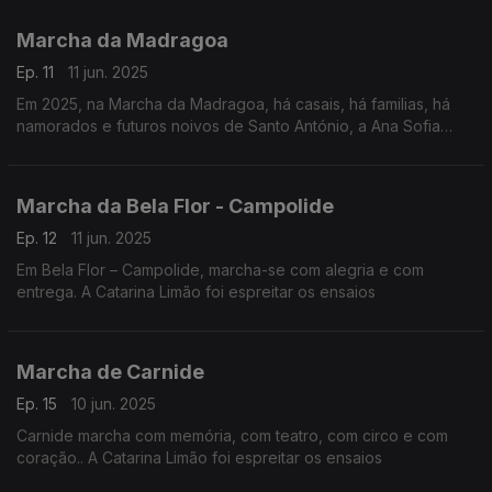
Ribeiro foi ver como integram toda a gente na festa.
Marcha da Madragoa
Ep. 11
11 jun. 2025
Em 2025, na Marcha da Madragoa, há casais, há familias, há
namorados e futuros noivos de Santo António, a Ana Sofia
Carvalheda foi espreitar os ensaios
Marcha da Bela Flor - Campolide
Ep. 12
11 jun. 2025
Em Bela Flor – Campolide, marcha-se com alegria e com
entrega. A Catarina Limão foi espreitar os ensaios
Marcha de Carnide
Ep. 15
10 jun. 2025
Carnide marcha com memória, com teatro, com circo e com
coração.. A Catarina Limão foi espreitar os ensaios