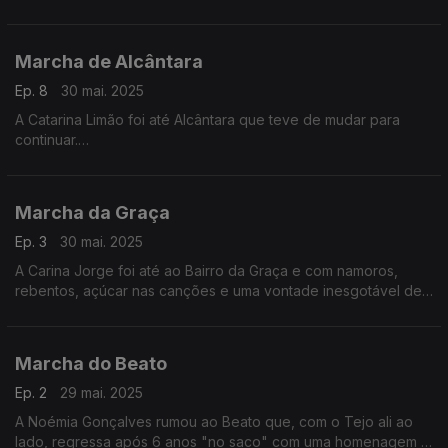
Marcha de Alcântara
Ep. 8
30 mai. 2025
A Catarina Limão foi até Alcântara que teve de mudar para
continuar.
“Houve um tempo em que a marcha tinha má fama”, dizem
alguns.
Marcha da Graça
Ep. 3
30 mai. 2025
A Carina Jorge foi até ao Bairro da Graça e com namoros,
rebentos, açúcar nas canções e uma vontade inesgotável de
mostrar à cidade de Lisboa... a Graça que a marcha tem. Assim
é a Marcha da Graça, em 2025.
Marcha do Beato
Ep. 2
29 mai. 2025
A Noémia Gonçalves rumou ao Beato que, com o Tejo ali ao
lado, regressa após 6 anos "no saco" com uma homenagem a