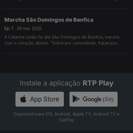
uma praia que os mais velhos recordam, a Praia de Xabregas.
Marcha São Domingos de Benfica
Ep. 1
29 mai. 2025
A Catarina Limão foi até São Domingos de Benfica, marcha
com o coração aberto. "Entrei por curiosidade, fiquei por
carinho" ? é o que se ouve por lá. A marcha junta gerações e
nações, junta gente.
Instale a aplicação
RTP Play
Disponível para iOS, Android, Apple TV, Android TV e
CarPlay