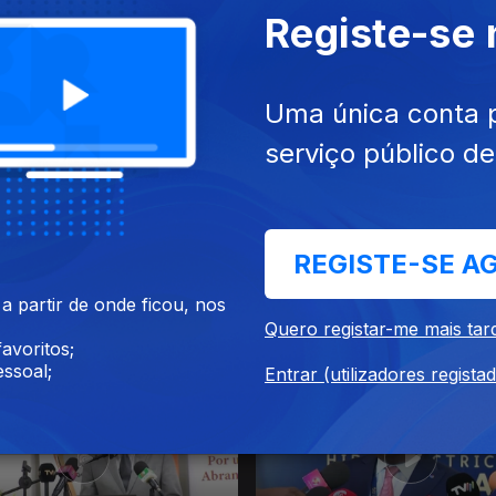
Registe-se
025
07 ago. 2025
Uma única conta 
serviço público d
REGISTE-SE A
 partir de onde ficou, nos
25
10 jul. 2025
Quero registar-me mais tar
avoritos;
ssoal;
Entrar (utilizadores regista