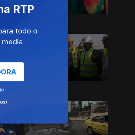
 na RTP
31 jul. 2025
para todo o
e media
GORA
03 jul. 2025
de
dos)