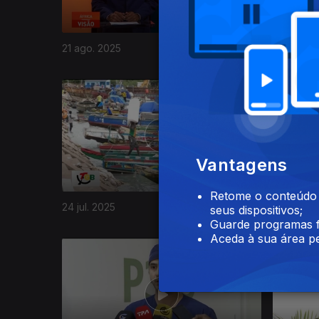
21 ago. 2025
14 ago. 2
861569
Vantagens
Retome o conteúdo a
24 jul. 2025
17 jul. 20
seus dispositivos;
Guarde programas f
Aceda à sua área pe