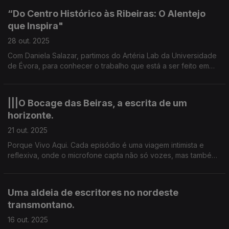
“Do Centro Histórico às Ribeiras: O Alentejo
que Inspira"
28 out. 2025
Com Daniela Salazar, partimos do Artéria Lab da Universidade
de Évora, para conhecer o trabalho que está a ser feito em
todo o Alentejo.
|||O Bocage das Beiras, a escrita de um
horizonte.
21 out. 2025
Porque Vivo Aqui. Cada episódio é uma viagem intimista e
reflexiva, onde o microfone capta não só vozes, mas também
o pulsar das comunidades. Zé Albano Ferreira é um escritor do
quotidiano de Celorico da Beira.
Uma aldeia de escritores no nordeste
transmontano.
16 out. 2025