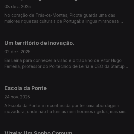
08 dez. 2025
No coração de Trás-os-Montes, Picote guarda uma das
maiores riquezas culturais de Portugal: a língua mirandesa.
Neste episódio, viajamos até ao Planalto Mirandês com
António Bárbolo Alves.
Um território de inovação.
02 dez. 2025
Em Leiria para conhecer a visão e o trabalho de Vítor Hugo
Ferreira, professor do Politécnico de Leiria e CEO da Startup
Leiria.
Escola da Ponte
24 nov. 2025
A Escola da Ponte é reconhecida por ter uma abordagem
inovadora, onde não há turmas nem horários rígidos, mas sim
projetos, autonomia e responsabilidade partilhada entre alunos
e professores.
Vizela: Um Sonho Comum