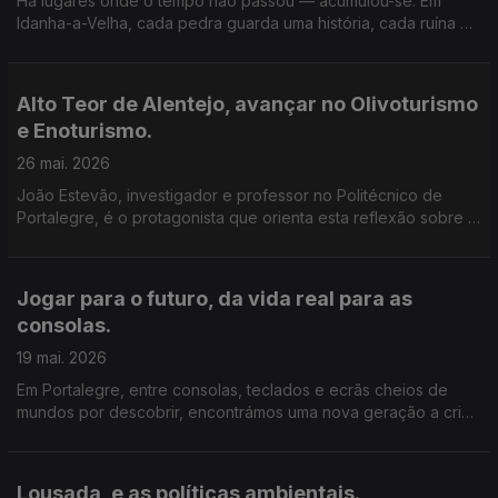
Há lugares onde o tempo não passou — acumulou-se. Em
Idanha-a-Velha, cada pedra guarda uma história, cada ruína é
uma camada de vida que atravessa séculos… romanos,
visigodos, medievais. Mas este não é apenas um território de
memória. É também um território em descoberta.
Alto Teor de Alentejo, avançar no Olivoturismo
e Enoturismo.
26 mai. 2026
João Estevão, investigador e professor no Politécnico de
Portalegre, é o protagonista que orienta esta reflexão sobre o
turismo enquanto ferramenta de desenvolvimento local.
Jogar para o futuro, da vida real para as
consolas.
19 mai. 2026
Em Portalegre, entre consolas, teclados e ecrãs cheios de
mundos por descobrir, encontrámos uma nova geração a criar
— e não apenas a jogar.
Lousada, e as políticas ambientais.