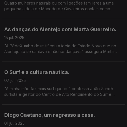
Quatro mulheres naturais ou com ligações familiares a uma
pequena aldeia de Macedo de Cavaleiros contam como
publicaram livros. Lombo, uma aldeia de escritores.
As danças do Alentejo com Marta Guerreiro.
15 jul. 2025
"A PédeXumbo desmitificou a ideia do Estado Novo que no
Alentejo só se cantava e não se dançava" assegura Marta
Guerreiro presidente da Associação.
O Surf e a cultura náutica.
07 jul. 2025
"A minha mãe faz mais surf que eu" confessa João Zamith
surfista e gestor do Centro de Alto Rendimento do Surf e
presidente do Surf Club de Viana.
Diogo Caetano, um regresso a casa.
01 jul. 2025