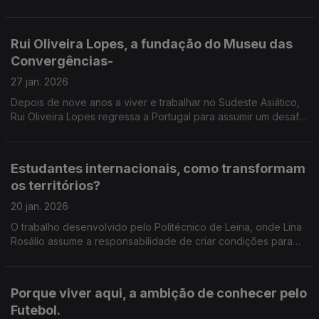
da Rainha.
Rui Oliveira Lopes, a fundação do Museu das
Convergências-
27 jan. 2026
Depois de nove anos a viver e trabalhar no Sudeste Asiático,
Rui Oliveira Lopes regressa a Portugal para assumir um desafio
que junta cidade, memória e futuro: a direção do Museu das
Convergências, no Porto.
Estudantes internacionais, como transformam
os territórios?
20 jan. 2026
O trabalho desenvolvido pelo Politécnico de Leiria, onde Lina
Rosálio assume a responsabilidade de criar condições para
que estes estudantes se sintam parte da comunidade.
Porque viver aqui, a ambição de conhecer pelo
Futebol.