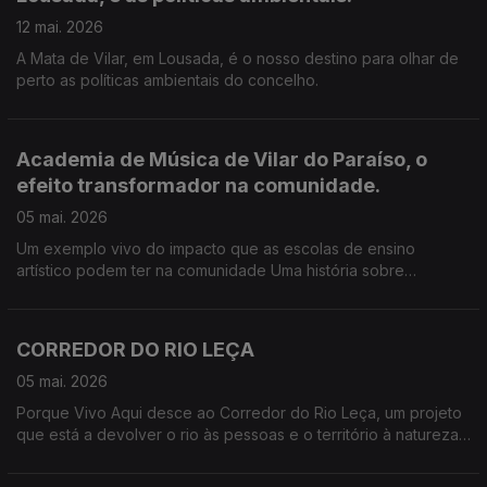
12 mai. 2026
A Mata de Vilar, em Lousada, é o nosso destino para olhar de
perto as políticas ambientais do concelho.
Academia de Música de Vilar do Paraíso, o
efeito transformador na comunidade.
05 mai. 2026
Um exemplo vivo do impacto que as escolas de ensino
artístico podem ter na comunidade Uma história sobre
território, educação artística e resistência quotidiana, onde a
música continua a ser um instrumento de futuro.
CORREDOR DO RIO LEÇA
05 mai. 2026
Porque Vivo Aqui desce ao Corredor do Rio Leça, um projeto
que está a devolver o rio às pessoas e o território à natureza.
Neste episódio, percorremos margens, histórias e desafios de
uma intervenção que liga ambiente, urbanismo e participação