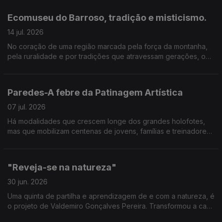
dia das pessoas. No Porque Vivo Aqui desta semana, vamos
conhecer o trabalho de proximidade desenvolvido pelo Jornal
Ecomuseu do Barroso, tradição e misticismo.
do Ave, pela Trofa TV e pelo Notícias da Trofa.
14 jul. 2026
No coração de uma região marcada pela força da montanha,
pela ruralidade e por tradições que atravessam gerações, o
Porque Vivo Aqui viajou até ao Ecomuseu de Barroso para
conhecer melhor um território onde a memória continua viva e
faz parte do quotidiano das comunidades.
Paredes-A febre da Patinagem Artística
07 jul. 2026
Há modalidades que crescem longe dos grandes holofotes,
mas que mobilizam centenas de jovens, famílias e treinadores.
É o caso da patinagem artística, que está em franca expansão
no concelho de Paredes, com especial expressão nas
freguesias de Lordelo e Vilela.
"Reveja-se na natureza"
30 jun. 2026
Uma quinta de partilha e aprendizagem de e com a natureza, é
o projeto de Valdemiro Gonçalves Pereira. Transformou a casa
onde nasceu e os terrenos da propriedade em Vilarinho do