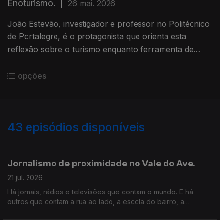
Enoturismo.
|
26 mai. 2026
João Estevão, investigador e professor no Politécnico
de Portalegre, é o protagonista que orienta esta
reflexão sobre o turismo enquanto ferramenta de
desenvolvimento local.
opções
43
episódios disponíveis
926662
904756
883645
855693
Jornalismo de proximidade no Vale do Ave.
21 jul. 2026
Há jornais, rádios e televisões que contam o mundo. E há
outros que contam a rua ao lado, a escola do bairro, a
associação da freguesia e os problemas que afetam o dia a