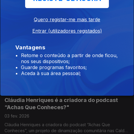
Castro Laboreiro-Cenário de magia e modos
de vida antigos.
24 fev. 2026
Quero registar-me mais tarde
Castro Laboreiro, uma das aldeias mais emblemáticas do
Entrar (utilizadores registados)
Parque Nacional da Peneda-Gerês, a história contada por
Américo Rodrigues, Anabela Domingues e Abel Marques.
Vantagens
O Fim da Primavera, na flor da idade!
Retome o conteúdo a partir de onde ficou,
nos seus dispositivos;
10 fev. 2026
Guarde programas favoritos;
Aos 19 anos, Marco Magalhães deixou para trás o caminho do
Aceda à sua área pessoal;
sacerdócio e enfrentou a dúvida que lhe virou a vida do
avesso.
Cláudia Henriques é a criadora do podcast
“Achas Que Conheces?"
03 fev. 2026
Cláudia Henriques a criadora do podcast “Achas Que
Conheces”, um projeto de dinamização comunitária nas Caldas