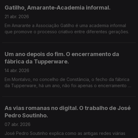
cívica.
Gatilho, Amarante-Academia informal.
21 abr. 2026
Em Amarante a Associação Gatilho é uma academia informal
que promove o processo criativo entre diferentes gerações.
Um ano depois do fim. O encerramento da
fábrica da Tupperware.
14 abr. 2026
Em Montalvo, no concelho de Constância, o fecho da fábrica
da Tupperware, há um ano, não foi apenas o encerramento de
uma empresa — foi uma rutura no quotidiano, na economia
local e na identidade da comunidade.
As vias romanas no digital. O trabalho de José
Pedro Soutinho.
07 abr. 2026
José Pedro Soutinho explica como as antigas redes viárias