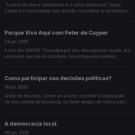
"A serra de Aire e Candeeiros é a minha despensa" Diogo
Caetano é nutricionista, mas decidiu concretizar a verdadeira
paixão: tornou-se Chef. Estagiou e trabalhou na Estónia, e em
Espanha.
Porque Vivo Aqui com Peter de Cuyper
24 jun. 2025
A voz dos BWGW: "Desculpa por isto, desculpa por aquilo, era
uma coisa que me incomodava, os portugueses pedem
desculpa por tudo e por nada, depois percebi que é uma
coisa que vem do Salazar".
Como participar nas decisões políticas?
16 jun. 2025
Andar de bicicleta, comer ao ar livre, escolher a localização
de uma central de biomassa, ou fazer amigos de outros países
podem ser exemplos do que pode ser um processo de
participação cívica.
A democracia local.
06 jun. 2025