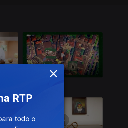
×
Ep. 11
16 ago. 2025
 na RTP
para todo o