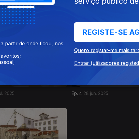
serviço público d
ago. 2025
Ep. 8
26 jul. 2025
REGISTE-SE A
 partir de onde ficou, nos
Quero registar-me mais tar
avoritos;
ssoal;
Entrar (utilizadores regista
ul. 2025
Ep. 4
28 jun. 2025