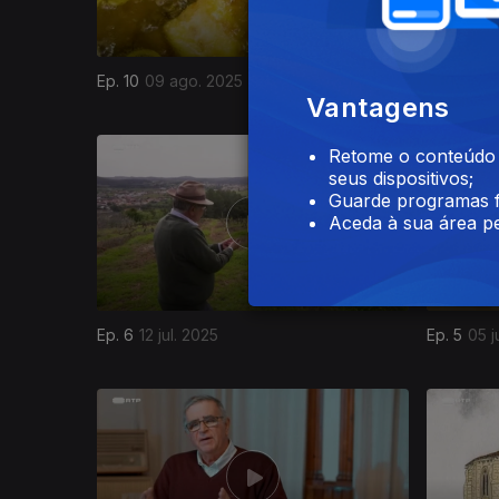
Ep. 10
09 ago. 2025
Ep. 9
02 
Vantagens
858816
Retome o conteúdo a
seus dispositivos;
Guarde programas f
Aceda à sua área pe
Ep. 6
12 jul. 2025
Ep. 5
05 j
855796