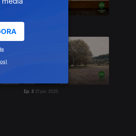
e media
Ep. 7
19 jul. 2025
GORA
de
dos)
Ep. 3
21 jun. 2025