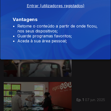
Entrar (utilizadores registados)
Ep. 3
21 jun. 2025
Vantagens
Retome o conteúdo a partir de onde ficou,
nos seus dispositivos;
Guarde programas favoritos;
Aceda à sua área pessoal;
856006
Ep. 2
14 jun. 2025
Ep. 1
07 jun. 2025