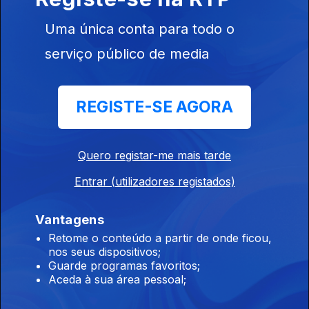
de Ouro"
Uma única conta para todo o
serviço público de media
Ep. 15
21 dez. 2025
REGISTE-SE AGORA
Bino Maçães
Quero registar-me mais tarde
Entrar (utilizadores registados)
Ep. 14
Vantagens
14 dez. 2025
Vingança Cruijff
Retome o conteúdo a partir de onde ficou,
nos seus dispositivos;
Guarde programas favoritos;
Aceda à sua área pessoal;