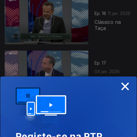
Ep. 18
11 jan. 2026
Clássico na
Taça
Ep. 17
04 jan. 2026
×
Acontecimentos
do Ano
Ep. 16
28 dez. 2025
Eusébio "Bola
Registe-se na RTP