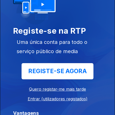
2026
Este conteúdo faz parte de Histórias
Registe-se na RTP
do Desporto
Uma única conta para todo o
serviço público de media
Até Eusébio Chorar
Salto Mortal
Salazar Não 
REGISTE-SE AGORA
Bola
Quero registar-me mais tarde
Entrar (utilizadores registados)
Este conteúdo faz parte de
Documentários de Desporto
Vantagens