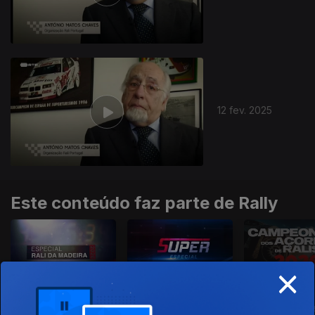
12 fev. 2025
Este conteúdo faz parte de Rally
×
Rali da Madeira
Super Especial
Campeonato
2026
Açores de Ral