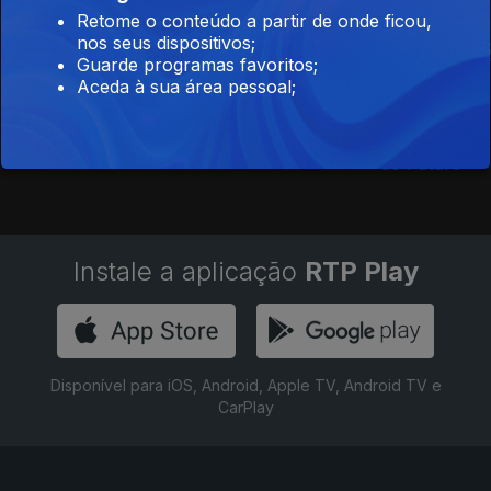
Retome o conteúdo a partir de onde ficou,
nos seus dispositivos;
Guarde programas favoritos;
Aceda à sua área pessoal;
José Maria
Até Eusébio Chorar
Salazar Não ia à
Pedroto: Sa
Bola
do Futuro
Instale a aplicação
RTP Play
Disponível para iOS, Android, Apple TV, Android TV e
CarPlay