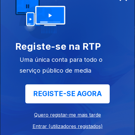
Este conteúdo faz parte de Rally
Registe-se na RTP
Rali da Madeira
Super Especial
Campeonato
Uma única conta para todo o
2026
Açores de Ral
2026
serviço público de media
REGISTE-SE AGORA
Instale a aplicação
RTP Play
Quero registar-me mais tarde
Entrar (utilizadores registados)
Disponível para iOS, Android, Apple TV, Android TV e
CarPlay