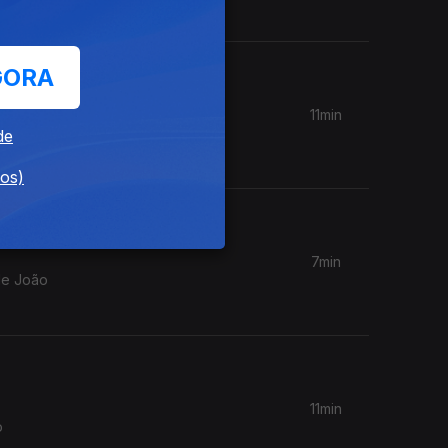
GORA
11min
e uma
de
dos)
7min
de João
11min
o