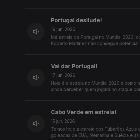
Portugal desilude!
19 jun. 2026
Má estreia de Portugal no Mundial 2026, 
Roberto Martínez não consegue potenciar 
Vai dar Portugal!
17 jun. 2026
Hoje é a estreia no Mundial 2026 e como n
ainda perceber quem jogará no ataque com
Cabo Verde em estreia!
15 jun. 2026
Temos hoje a estreia dos Tubarões Azuis em mundiais, e logo contra a seleção espanhola, uma das favoritas; a
goleadas de EUA, Alemanha e Suécia e as g