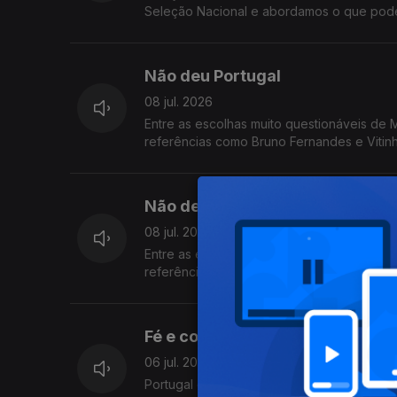
Seleção Nacional e abordamos o que pode
Não deu Portugal
08 jul. 2026
Entre as escolhas muito questionáveis de M
referências como Bruno Fernandes e Vitin
Não deu Portugal
08 jul. 2026
Entre as escolhas muito questionáveis de M
referências como Bruno Fernandes e Vitin
Fé e confiança para a vitória!
06 jul. 2026
Portugal defronta hoje a Espanha e Cristia