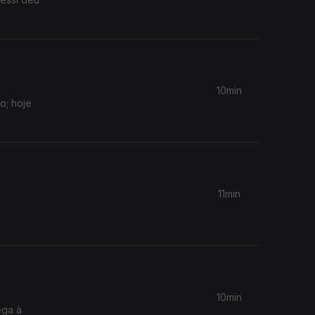
10min
o; hoje
11min
10min
ega à