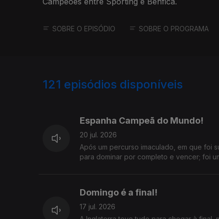
Campeões entre Sporting e Benfica.
SOBRE O EPISÓDIO
SOBRE O PROGRAMA
121
episódios disponíveis
938851
932077
924621
Espanha Campeã do Mundo!
20 jul. 2026
Após um percurso imaculado, em que foi su
para dominar por completo e vencer; foi u
Domingo é a final!
17 jul. 2026
A Inglaterra teve tudo para chegar à fina