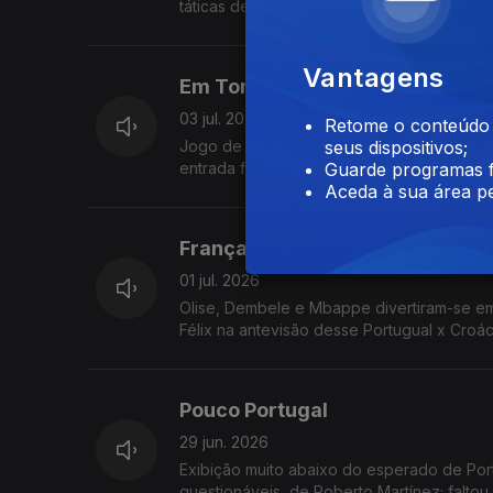
táticas de Martinez e o duelo Lamine Yam
Vantagens
Em Toronto, deu Portugal!
03 jul. 2026
Retome o conteúdo a
Jogo de loucos em Toronto, com uma gran
seus dispositivos;
entrada fulgurante e decisiva de Gonçalo
Guarde programas f
Aceda à sua área pe
França intratável, Portugal tran
01 jul. 2026
Olise, Dembele e Mbappe divertiram-se em
Félix na antevisão desse Portugual x Croác
Pouco Portugal
29 jun. 2026
Exibição muito abaixo do esperado de Por
questionáveis, de Roberto Martínez; falto