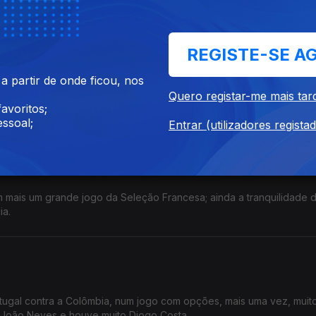
al x Nuno Mendes.
REGISTE-SE A
 partir de onde ficou, nos
de entrada de Portugal no jogo, uma segunda parte muito aquém 
Quero registar-me mais tar
 Ramos; Diogo Costa MVP!
avoritos;
ssoal;
Entrar (utilizadores regista
quilo!
 mais um grande jogo da Seleção Francesa; ainda a tranquilidade 
ia.
tugal contra a Colômbia, num jogo com opções, mais uma vez, muit
u João Neves e houve muito Diogo Costa.