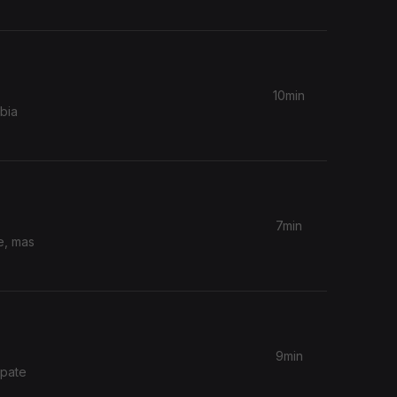
10min
bia
7min
e, mas
9min
mpate