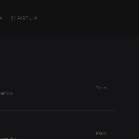
A
PARTILHA
11min
entina
10min
Messi deu