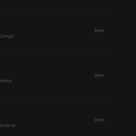
8min
 Congo;
9min
ntamos
12min