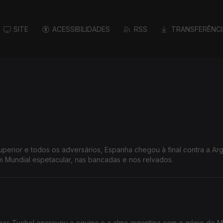
SITE
ACESSIBILIDADES
RSS
TRANSFERÊNCI
perior e todos os adversários, Espanha chegou à final contra a Arg
m Mundial espetacular, nas bancadas e nos relvados.
l, mas Tuchel encravou a equipa e a alma argentina com o génio de 