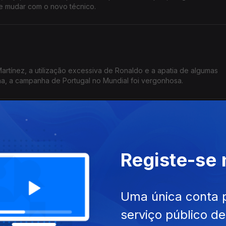
 mudar com o novo técnico.
artínez, a utilização excessiva de Ronaldo e a apatia de algumas
ha, a campanha de Portugal no Mundial foi vergonhosa.
artínez, a utilização excessiva de Ronaldo e a apatia de algumas
Registe-se
ha, a campanha de Portugal no Mundial foi vergonhosa.
Uma única conta 
serviço público d
no Ronaldo está com fé e confiança para esse jogo; as possíveis al