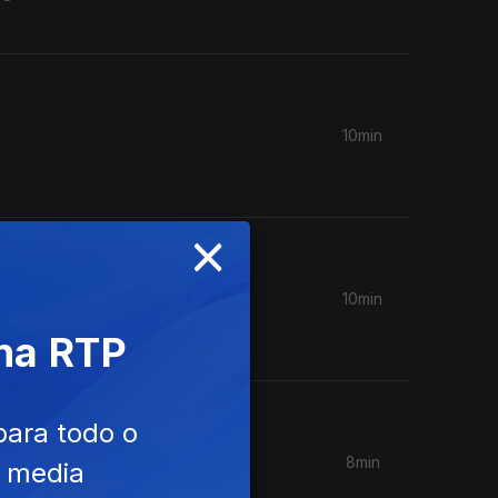
10min
×
10min
 na RTP
para todo o
8min
e media
terações