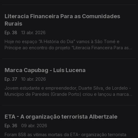
Literacia Financeira Para as Comunidades
Rurais
Ep. 38
13 abr. 2026
Hoje no espaço ”A História do Dia” vamos à São Tomé e
Príncipe ao encontro do projeto “Literacia Financeira Para as
Comunidades Rurais”, financiado pela Cooperação
Portuguesa, através do Instituto Camões e executado pela
Oikos.
Marca Capubag - Luis Lucena
Ep. 37
10 abr. 2026
Jovem estudante e empreendedor, Duarte Silva, de Lordelo -
Município de Paredes (Grande Porto) criou e lançou a marca
de vestuários Capubag, inspirada em tecidos com que são
confecionadas as capulanas em Moçambique. Entrevista de
Luís Lucena
ETA - A organização terrorista Albertzale
Ep. 36
09 abr. 2026
Foram 858 as vitimas mortais da ETA- organização terrorista