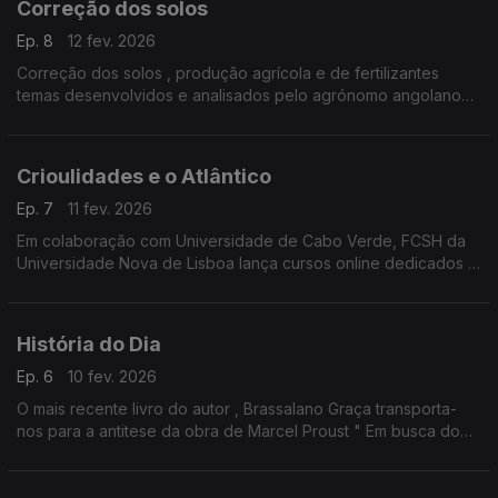
Correção dos solos
Ep. 8
12 fev. 2026
Correção dos solos , produção agrícola e de fertilizantes
temas desenvolvidos e analisados pelo agrónomo angolano
Fernando Pacheco
Crioulidades e o Atlântico
Ep. 7
11 fev. 2026
Em colaboração com Universidade de Cabo Verde, FCSH da
Universidade Nova de Lisboa lança cursos online dedicados à
cioulidade no espaço atlântico.
História do Dia
Ep. 6
10 fev. 2026
O mais recente livro do autor , Brassalano Graça transporta-
nos para a antitese da obra de Marcel Proust " Em busca do
tempo perdido "
O jornalista António Silva Santos conversa com o escritor na
História do dia.