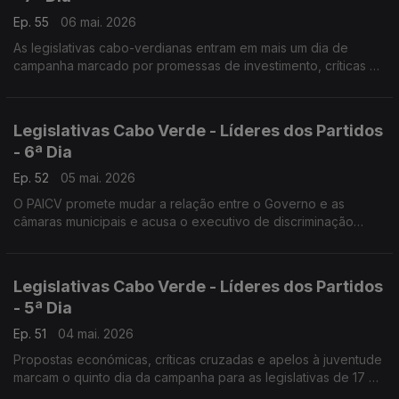
Ep. 55
06 mai. 2026
As legislativas cabo-verdianas entram em mais um dia de
campanha marcado por promessas de investimento, críticas à
governação e disputas em torno do turismo, da saúde e do
custo de vida.
Legislativas Cabo Verde - Líderes dos Partidos
- 6ª Dia
Ep. 52
05 mai. 2026
O PAICV promete mudar a relação entre o Governo e as
câmaras municipais e acusa o executivo de discriminação
política…
Legislativas Cabo Verde - Líderes dos Partidos
- 5ª Dia
Ep. 51
04 mai. 2026
Propostas económicas, críticas cruzadas e apelos à juventude
marcam o quinto dia da campanha para as legislativas de 17 de
maio em Cabo Verde.