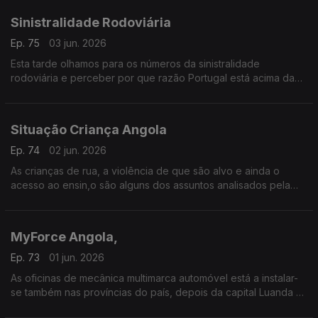
Sinistralidade Rodoviária
Ep. 75
03 jun. 2026
Esta tarde olhamos para os números da sinistralidade
rodoviária e perceber por que razão Portugal está acima da
média europeia em mortos e acidentes.
Situação Criança Angola
Ep. 74
02 jun. 2026
As crianças de rua, a violência de que são alvo e ainda o
acesso ao ensin,o são alguns dos assuntos analisados pela
psicológa angolana, Ana Panzo hoje na História do Dia.
MyForce Angola,
Ep. 73
01 jun. 2026
As oficinas de mecânica multimarca automóvel está a instalar-
se também nas províncias do país, depois da capital Luanda há
quase quinze anos...