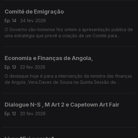
Comité de Emigração
Ep. 14
24 fev. 2026
O Governo são-tomense fez ontem a apresentação publica de
uma estratégia que prevê a criação de um Comité para
promover a emigração consciente e dar resposta a “muitos
pedidos” de cidadãos que solicitam apoio financeiro para
regressar ao país.
Economia e Finanças de Angola,
Ep. 13
23 fev. 2026
O destaque hoje é para a intervenção da ministra das finanças
de Angola ,Vera Daves de Sousa na Quinta Sessão de
Economia Sem Makas, uma iniciativa do economista e
academico, Carlos Rosado de Carvalho .
Dialogue N-S , M Art 2 e Capetown Art Fair
Ep. 12
20 fev. 2026