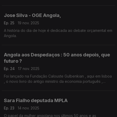
AFRICO
Jose Silva - OGE Angola,
Ep. 25
19 nov. 2025
A história do dia de hoje é dedicada ao debate orçamental em
Angola.
Angola aos Despedaços : 50 anos depois, que
futuro ?
Ep. 24
17 nov. 2025
Foi lançado na Fundação Calouste Gulbenkian , aqui em lisboa
, o novo livro do antigo ministro da economia português ,
António Costa e Silva .Angola aos Despedaços: 50 anos
depois, que futuro ?
Sara Fialho deputada MPLA
Ep. 23
14 nov. 2025
O papel da mulher angolana nos últimos 50 anos e as