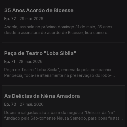
35 Anos Acordo de Bicesse
Ep. 72
29 mai. 2026
Angola, assinala no próximo domingo 31 de maio, 35 anos
desde a assinatura do acordo de Bicesse, tido como o
alicerce para a instalação da democracia multipartidária no
país.
Peça de Teatro "Loba Sibila"
Ep. 71
28 mai. 2026
Peça de Teatro "Loba Sibila", encenada pela companhia
Peripécia, foca-se inteiramente na preservação do lobo-
ibérico e na biodiversidade.
As Delícias da Né na Amadora
Ep. 70
27 mai. 2026
Doces e salgados são a base do negócio "Delícias da Né"
fundado pela São-tomense Neusa Semedo, para boas festas
e melhores convívios.