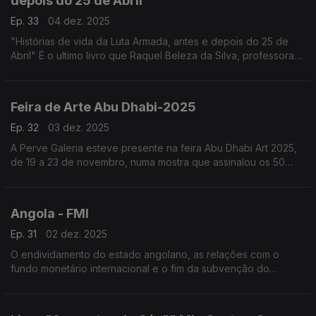
depois do 25 de Abril
Ep. 33
04 dez. 2025
"Histórias de vida da Luta Armada, antes e depois do 25 de
Abril" É o ultimo livro que Raquel Beleza da Silva, professora
de relações internacionais na Faculdade de Economia de
Coimbra.
Feira de Arte Abu Dhabi-2025
Ep. 32
03 dez. 2025
A Perve Galeria esteve presente na feira Abu Dhabi Art 2025,
de 19 a 23 de novembro, numa mostra que assinalou os 50
anos de independência dos Países Africanos de Língua
Portuguesa
Angola - FMI
Ep. 31
02 dez. 2025
O endividamento do estado angolano, as relações com o
fundo monetário internacional e o fim da subvenção do
executivo aos combustíveis, são alguns dos assuntos
analisados pelo economista, Alves da Rocha