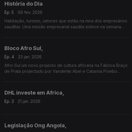
História do Dia
Ep. 5
09 fev. 2026
Habitação, turismo, setores que estão na mira dos empresários
sauditas. Uma missão empresarial saudita esteve na semana
passada em Portugal. Passaram por Lisboa e Porto.
Bloco Afro Sul,
Ep. 4
23 jan. 2026
Afro-Sul um novo projecto de cultura africana na Fábrica Braço
de Prata projectado por Vanderlei Abel e Catarina Pombo
Nabais
Um trabalho da jornalista Fernanda Almeida
DHL investe em Africa,
Ep. 3
21 jan. 2026
Legislação Ong Angola,