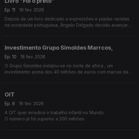
Livro "Foi o preto"
Ep. 11
19 fev. 2026
Depois de um livro dedicado a expressões e piadas racistas
na sociedade portuguesa, Ângelo Delgado decidiu avançar
para um romance com o título "Foi o preto"... e aqui explica
porquê.
Investimento Grupo Simoldes Marrcos,
Ep. 10
18 fev. 2026
O Grupo Simoldes instalou-se no norte de africa , um
investimento acima dos 40 milhões de euros com marcas da
indústria automóvel em Marrocos. O jornalista Luís Lucena falou
com o CEO, Domingos Pinto.
OIT
Ep. 9
16 fev. 2026
A OIT quer erradica o trabalho infantil no Mundo.
O número já foi superior a 200 milhões.