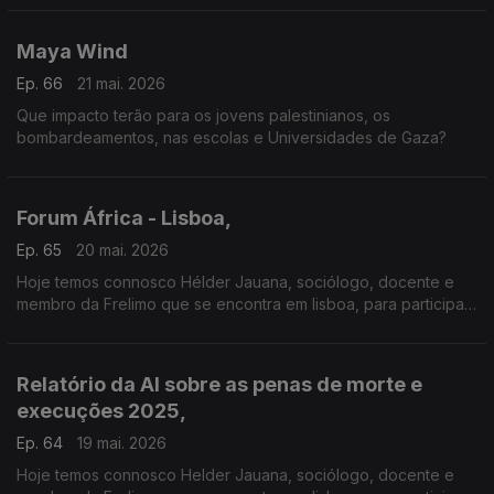
um incidente no Porto de Ana Chaves.
Maya Wind
Ep. 66
21 mai. 2026
Que impacto terão para os jovens palestinianos, os
bombardeamentos, nas escolas e Universidades de Gaza?
Forum África - Lisboa,
Ep. 65
20 mai. 2026
Hoje temos connosco Hélder Jauana, sociólogo, docente e
membro da Frelimo que se encontra em lisboa, para participar
no Fórum África que acontece esta tarde, em Lisboa, na
Sociedade de Geografia.
Relatório da AI sobre as penas de morte e
execuções 2025,
Ep. 64
19 mai. 2026
Hoje temos connosco Helder Jauana, sociólogo, docente e