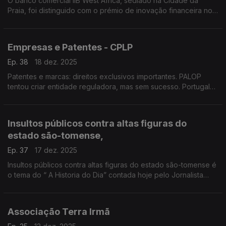
O banco comercial IIB West Africa, sediado na Cidade da
Praia, foi distinguido com o prémio de inovação financeira no
continente africano pela Global Finance
Empresas e Patentes - CPLP
Ep. 38
18 dez. 2025
Patentes e marcas: direitos exclusivos importantes. PALOP
tentou criar entidade reguladora, mas sem sucesso. Portugal
em 16º na OEP em 2025. Telmo Vilela, Conselheiro Principal da
OEP.
Insultos públicos contra altas figuras do
estado são-tomense,
Ep. 37
17 dez. 2025
Insultos públicos contra altas figuras do estado são-tomense é
o tema do “ A Historia do Dia” contada hoje pelo Jornalista
Óscar Medeiros.
Associação Terra Irmã