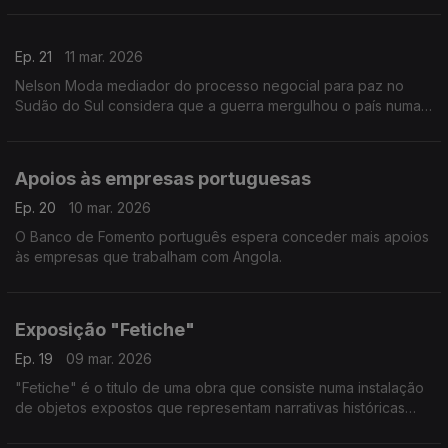
turistas portugueses na ilha de São Vicente, numa viagem que
foi muito além do turismo convencional. A visita integra o
Ep. 21
11 mar. 2026
projeto Found You, uma iniciativa que procura ligar as viagens
turísticas a experiências de impacto social nas comunidades
Nelson Moda mediador do processo negocial para paz no
locais. Reportagem de Carlos Santos.
Sudão do Sul considera que a guerra mergulhou o país numa
situação caótica
Apoios às empresas portuguesas
Ep. 20
10 mar. 2026
O Banco de Fomento português espera conceder mais apoios
às empresas que trabalham com Angola.
Exposição "Fetiche"
Ep. 19
09 mar. 2026
"Fetiche" é o titulo de uma obra que consiste numa instalação
de objetos expostos que representam narrativas históricas
coloniais - numa exposição patente em Lisboa.