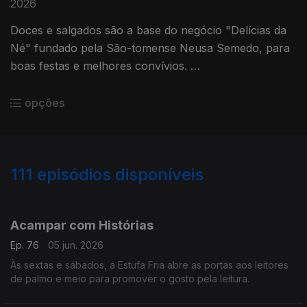
2026
Doces e salgados são a base do negócio "Delícias da
Né" fundado pela São-tomense Neusa Semedo, para
boas festas e melhores convívios.
Uma reportagem do jornalista Luís Lucena
opções
111
episódios disponíveis
930838
926767
923120
917401
911543
903563
892234
887047
Acampar com Histórias
Ep. 76
05 jun. 2026
Às sextas e sábados, a Estufa Fria abre as portas aos leitores
de palmo e meio para promover o gosto pela leitura.