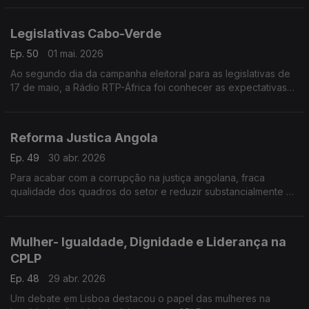
Legislativas Cabo-Verde
Ep. 50
01 mai. 2026
Ao segundo dia da campanha eleitoral para as legislativas de
17 de maio, a Rádio RTP-África foi conhecer as expectativas
dos cabo-verdianos em relação a mais esta jornada cívica e
democrática.
Reforma Justica Angola
Ep. 49
30 abr. 2026
Para acabar com a corrupção na justiça angolana, fraca
qualidade dos quadros do setor e reduzir substancialmente a
sobrelotação nas prisões do país.
Mulher- Igualdade, Dignidade e Liderança na
CPLP
Ep. 48
29 abr. 2026
Um debate em Lisboa destacou o papel das mulheres na