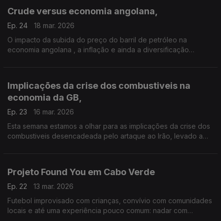
Crude versus economia angolana,
Ep. 24
18 mar. 2026
O impacto da subida do preço do barril de petróleo na
economia angolana , a inflação e ainda a diversificação
economica são alguns analisados pelo presidente da
Associação Industrial de Angola ao jornalista , António Silva
Santos.
Implicações da crise dos combustiveis na
economia da GB,
Ep. 23
16 mar. 2026
Esta semana estamos a olhar para as implicações da crise dos
combustiveis desencadeada pelo artaque ao Irão, levado a
cabo pelos EUA e por Israel.
Projeto Found You em Cabo Verde
Ep. 22
13 mar. 2026
Futebol improvisado com crianças, convívio com comunidades
locais e até uma experiência pouco comum: nadar com
tartarugas. Foi assim a semana de mais de duas dezenas de