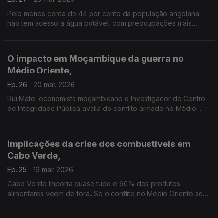
Pelo menos cerca de 44 por cento da população angolana,
não tem acesso a água potável, com preocupações mais
evidentes nas zonas rurais.
O impacto em Moçambique da guerra no
Médio Oriente,
Ep. 26
20 mar. 2026
Rui Mate, economista moçambicano e Investigador do Centro
de Integridade Pública avalia do conflito armado no Médio
Oriente em Moçambique, em entrevista à jornalista Carla
Henriques.
implicações da crise dos combustiveis em
Cabo Verde,
Ep. 25
19 mar. 2026
Cabo Verde importa quase tudo e 90% dos produtos
alimentares veem de fora...Se o conflito no Médio Oriente se
prolongar o arquipelago corre o risco de ter graves
problemas em termos de abastecimento.