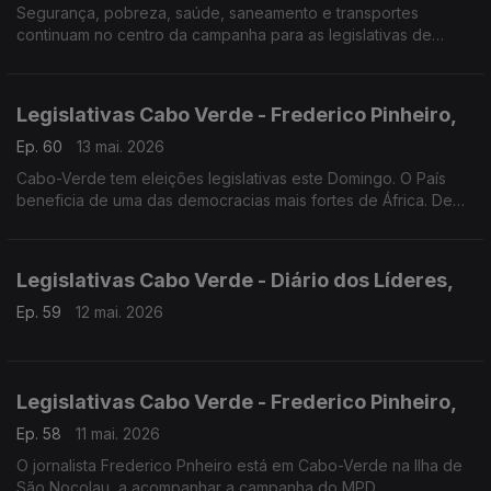
Segurança, pobreza, saúde, saneamento e transportes
continuam no centro da campanha para as legislativas de
domingo em Cabo Verde.
Legislativas Cabo Verde - Frederico Pinheiro,
Ep. 60
13 mai. 2026
Cabo-Verde tem eleições legislativas este Domingo. O País
beneficia de uma das democracias mais fortes de África. De
acordo com a ONG Norte-Americana Freedom House.
Atualmente, o MPD está no governo há 10 anos.
Legislativas Cabo Verde - Diário dos Líderes,
Ep. 59
12 mai. 2026
Legislativas Cabo Verde - Frederico Pinheiro,
Ep. 58
11 mai. 2026
O jornalista Frederico Pnheiro está em Cabo-Verde na Ilha de
São Nocolau, a acompanhar a campanha do MPD