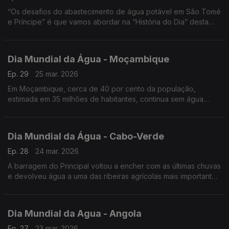
“Os desafios do abastecimento de água potável em São Tomé
e Príncipe” é que vamos abordar na “História do Dia” desta
segunda feira com o Jornalista Óscar Medeiros que falou com
responsáveis de vários departamentos da Empresa São-
tomense de Água e Eletricidade, EMAE.
Dia Mundial da Água - Moçambique
Ep. 29
25 mar. 2026
Em Moçambique, cerca de 40 por cento da população,
estimada em 35 milhões de habitantes, continua sem água
limpa e com o sistema de saneamento inexistente.
Dia Mundial da Água - Cabo-Verde
Ep. 28
24 mar. 2026
A barragem do Principal voltou a encher com as últimas chuvas
e devolveu água a uma das ribeiras agrícolas mais importantes
do município de São Miguel, na ilha de Santiago, em Cabo
Verde.
Dia Mundial da Agua - Angola
Ep. 27
23 mar. 2026