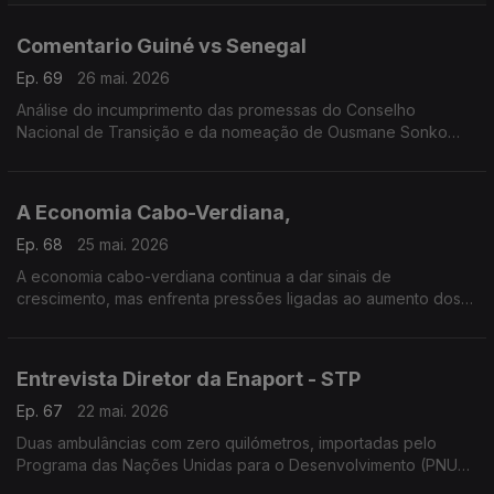
Uma reportagem do jornalista Luís Lucena
Comentario Guiné vs Senegal
Ep. 69
26 mai. 2026
Análise do incumprimento das promessas do Conselho
Nacional de Transição e da nomeação de Ousmane Sonko
como presidente do parlamento senegalês que esta a dividir
opiniões. Anáilse de Nexus Faria
A Economia Cabo-Verdiana,
Ep. 68
25 mai. 2026
A economia cabo-verdiana continua a dar sinais de
crescimento, mas enfrenta pressões ligadas ao aumento dos
preços internacionais e às fragilidades estruturais do país…Um
trabalho do correspondente Carlos Santos.
Entrevista Diretor da Enaport - STP
Ep. 67
22 mai. 2026
Duas ambulâncias com zero quilómetros, importadas pelo
Programa das Nações Unidas para o Desenvolvimento (PNUD)
em São Tomé ficaram totalmente destruídas na sequência de