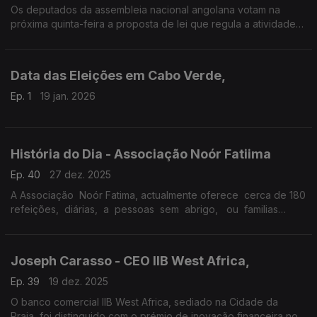
Os deputados da assembleia nacional angolana votam na
próxima quinta-feira a proposta de lei que regula a atividade
das organizações não-governamentais.
Data das Eleições em Cabo Verde,
Ep. 1
19 jan. 2026
História do Dia - Associação Noór Fatiima
Ep. 40
27 dez. 2025
A Associação Noór Fatima, actualmente oferece cerca de 180
refeições, diárias, a pessoas sem abrigo, ou familias
carenciadas. Reportagem de Cristina Borges
Joseph Carasso - CEO IIB West Africa,
Ep. 39
19 dez. 2025
O banco comercial IIB West Africa, sediado na Cidade da
Praia, foi distinguido com o prémio de inovação financeira no