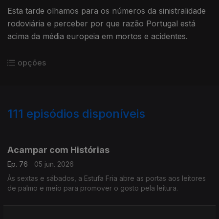
Esta tarde olhamos para os números da sinistralidade
rodoviária e perceber por que razão Portugal está
acima da média europeia em mortos e acidentes.
opções
111
episódios disponíveis
930838
926767
923120
917401
911543
903563
892234
887047
Acampar com Histórias
Ep. 76
05 jun. 2026
Às sextas e sábados, a Estufa Fria abre as portas aos leitores
de palmo e meio para promover o gosto pela leitura.