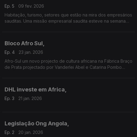
Ep. 5
09 fev. 2026
Habitação, turismo, setores que estão na mira dos empresários
sauditas. Uma missão empresarial saudita esteve na semana
passada em Portugal. Passaram por Lisboa e Porto.
Bloco Afro Sul,
Ep. 4
23 jan. 2026
Afro-Sul um novo projecto de cultura africana na Fábrica Braço
de Prata projectado por Vanderlei Abel e Catarina Pombo
Nabais
Um trabalho da jornalista Fernanda Almeida
DHL investe em Africa,
Ep. 3
21 jan. 2026
Legislação Ong Angola,
Ep. 2
20 jan. 2026