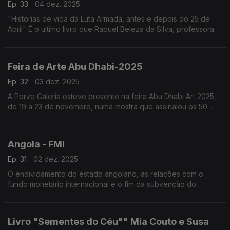
Ep. 33
04 dez. 2025
"Histórias de vida da Luta Armada, antes e depois do 25 de
Abril" É o ultimo livro que Raquel Beleza da Silva, professora
de relações internacionais na Faculdade de Economia de
Coimbra.
Feira de Arte Abu Dhabi-2025
Ep. 32
03 dez. 2025
A Perve Galeria esteve presente na feira Abu Dhabi Art 2025,
de 19 a 23 de novembro, numa mostra que assinalou os 50
anos de independência dos Países Africanos de Língua
Portuguesa
Angola - FMI
Ep. 31
02 dez. 2025
O endividamento do estado angolano, as relações com o
fundo monetário internacional e o fim da subvenção do
executivo aos combustíveis, são alguns dos assuntos
analisados pelo economista, Alves da Rocha
Livro "Sementes do Céu"" Mia Couto e Susa