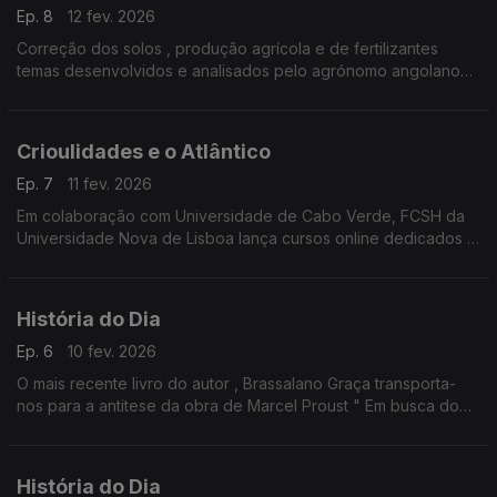
Ep. 8
12 fev. 2026
Correção dos solos , produção agrícola e de fertilizantes
temas desenvolvidos e analisados pelo agrónomo angolano
Fernando Pacheco
Crioulidades e o Atlântico
Ep. 7
11 fev. 2026
Em colaboração com Universidade de Cabo Verde, FCSH da
Universidade Nova de Lisboa lança cursos online dedicados à
cioulidade no espaço atlântico.
História do Dia
Ep. 6
10 fev. 2026
O mais recente livro do autor , Brassalano Graça transporta-
nos para a antitese da obra de Marcel Proust " Em busca do
tempo perdido "
O jornalista António Silva Santos conversa com o escritor na
História do dia.
História do Dia