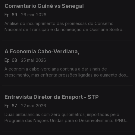
Comentario Guiné vs Senegal
Ep. 69
26 mai. 2026
Análise do incumprimento das promessas do Conselho
Nacional de Transição e da nomeação de Ousmane Sonko
como presidente do parlamento senegalês que esta a dividir
opiniões. Anáilse de Nexus Faria
A Economia Cabo-Verdiana,
Ep. 68
25 mai. 2026
A economia cabo-verdiana continua a dar sinais de
crescimento, mas enfrenta pressões ligadas ao aumento dos
preços internacionais e às fragilidades estruturais do país…Um
trabalho do correspondente Carlos Santos.
Entrevista Diretor da Enaport - STP
Ep. 67
22 mai. 2026
Duas ambulâncias com zero quilómetros, importadas pelo
Programa das Nações Unidas para o Desenvolvimento (PNUD)
em São Tomé ficaram totalmente destruídas na sequência de
um incidente no Porto de Ana Chaves.