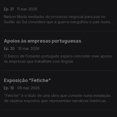
foi muito além do turismo convencional. A visita integra o
Ep. 21
11 mar. 2026
projeto Found You, uma iniciativa que procura ligar as viagens
turísticas a experiências de impacto social nas comunidades
Nelson Moda mediador do processo negocial para paz no
locais. Reportagem de Carlos Santos.
Sudão do Sul considera que a guerra mergulhou o país numa
situação caótica
Apoios às empresas portuguesas
Ep. 20
10 mar. 2026
O Banco de Fomento português espera conceder mais apoios
às empresas que trabalham com Angola.
Exposição "Fetiche"
Ep. 19
09 mar. 2026
"Fetiche" é o titulo de uma obra que consiste numa instalação
de objetos expostos que representam narrativas históricas
coloniais - numa exposição patente em Lisboa.