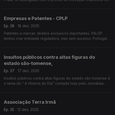
continente africano pela Global Finance
Empresas e Patentes - CPLP
Ep. 38
18 dez. 2025
Patentes e marcas: direitos exclusivos importantes. PALOP
tentou criar entidade reguladora, mas sem sucesso. Portugal
em 16º na OEP em 2025. Telmo Vilela, Conselheiro Principal da
OEP.
Insultos públicos contra altas figuras do
estado são-tomense,
Ep. 37
17 dez. 2025
Insultos públicos contra altas figuras do estado são-tomense é
o tema do “ A Historia do Dia” contada hoje pelo Jornalista
Óscar Medeiros.
Associação Terra Irmã
Ep. 35
12 dez. 2025