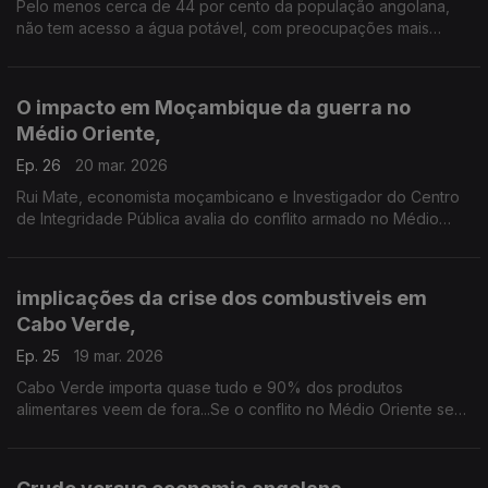
Pelo menos cerca de 44 por cento da população angolana,
não tem acesso a água potável, com preocupações mais
evidentes nas zonas rurais.
O impacto em Moçambique da guerra no
Médio Oriente,
Ep. 26
20 mar. 2026
Rui Mate, economista moçambicano e Investigador do Centro
de Integridade Pública avalia do conflito armado no Médio
Oriente em Moçambique, em entrevista à jornalista Carla
Henriques.
implicações da crise dos combustiveis em
Cabo Verde,
Ep. 25
19 mar. 2026
Cabo Verde importa quase tudo e 90% dos produtos
alimentares veem de fora...Se o conflito no Médio Oriente se
prolongar o arquipelago corre o risco de ter graves
problemas em termos de abastecimento.