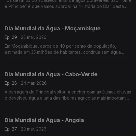
“Os desafios do abastecimento de água potável em São Tomé
e Príncipe” é que vamos abordar na “História do Dia” desta
segunda feira com o Jornalista Óscar Medeiros que falou com
responsáveis de vários departamentos da Empresa São-
tomense de Água e Eletricidade, EMAE.
Dia Mundial da Água - Moçambique
Ep. 29
25 mar. 2026
Em Moçambique, cerca de 40 por cento da população,
estimada em 35 milhões de habitantes, continua sem água
limpa e com o sistema de saneamento inexistente.
Dia Mundial da Água - Cabo-Verde
Ep. 28
24 mar. 2026
A barragem do Principal voltou a encher com as últimas chuvas
e devolveu água a uma das ribeiras agrícolas mais importantes
do município de São Miguel, na ilha de Santiago, em Cabo
Verde.
Dia Mundial da Agua - Angola
Ep. 27
23 mar. 2026