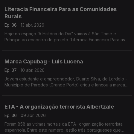
Literacia Financeira Para as Comunidades
Rurais
Ep. 38
13 abr. 2026
Hoje no espaço ”A História do Dia” vamos à São Tomé e
Príncipe ao encontro do projeto “Literacia Financeira Para as
Comunidades Rurais”, financiado pela Cooperação
Portuguesa, através do Instituto Camões e executado pela
Oikos.
Marca Capubag - Luis Lucena
Ep. 37
10 abr. 2026
Jovem estudante e empreendedor, Duarte Silva, de Lordelo -
Município de Paredes (Grande Porto) criou e lançou a marca
de vestuários Capubag, inspirada em tecidos com que são
confecionadas as capulanas em Moçambique. Entrevista de
Luís Lucena
ETA - A organização terrorista Albertzale
Ep. 36
09 abr. 2026
Foram 858 as vitimas mortais da ETA- organização terrorista
espanhola. Entre este numero, estão três portugueses que