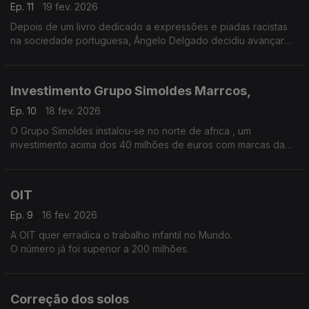
Ep. 11
19 fev. 2026
Depois de um livro dedicado a expressões e piadas racistas
na sociedade portuguesa, Ângelo Delgado decidiu avançar
para um romance com o título "Foi o preto"... e aqui explica
porquê.
Investimento Grupo Simoldes Marrcos,
Ep. 10
18 fev. 2026
O Grupo Simoldes instalou-se no norte de africa , um
investimento acima dos 40 milhões de euros com marcas da
indústria automóvel em Marrocos. O jornalista Luís Lucena falou
com o CEO, Domingos Pinto.
OIT
Ep. 9
16 fev. 2026
A OIT quer erradica o trabalho infantil no Mundo.
O número já foi superior a 200 milhões.
Correção dos solos