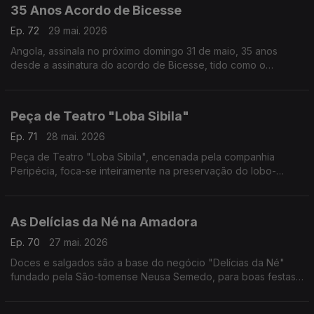
35 Anos Acordo de Bicesse
Ep. 72
29 mai. 2026
Angola, assinala no próximo domingo 31 de maio, 35 anos
desde a assinatura do acordo de Bicesse, tido como o
alicerce para a instalação da democracia multipartidária no
país.
Peça de Teatro "Loba Sibila"
Ep. 71
28 mai. 2026
Peça de Teatro "Loba Sibila", encenada pela companhia
Peripécia, foca-se inteiramente na preservação do lobo-
ibérico e na biodiversidade.
As Delícias da Né na Amadora
Ep. 70
27 mai. 2026
Doces e salgados são a base do negócio "Delícias da Né"
fundado pela São-tomense Neusa Semedo, para boas festas
e melhores convívios.
Uma reportagem do jornalista Luís Lucena