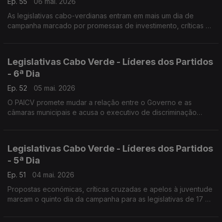
Ep. 55
06 mai. 2026
As legislativas cabo-verdianas entram em mais um dia de
campanha marcado por promessas de investimento, críticas à
governação e disputas em torno do turismo, da saúde e do
custo de vida.
Legislativas Cabo Verde - Líderes dos Partidos
- 6ª Dia
Ep. 52
05 mai. 2026
O PAICV promete mudar a relação entre o Governo e as
câmaras municipais e acusa o executivo de discriminação
política…
Legislativas Cabo Verde - Líderes dos Partidos
- 5ª Dia
Ep. 51
04 mai. 2026
Propostas económicas, críticas cruzadas e apelos à juventude
marcam o quinto dia da campanha para as legislativas de 17 de
maio em Cabo Verde.