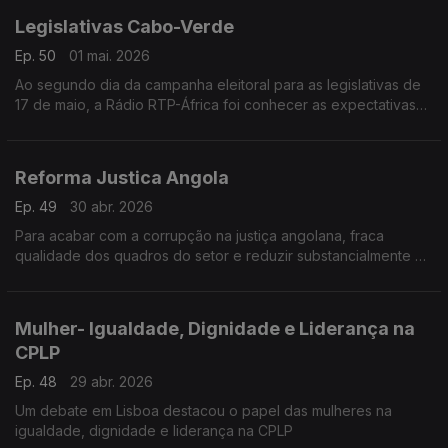
Legislativas Cabo-Verde
Ep. 50
01 mai. 2026
Ao segundo dia da campanha eleitoral para as legislativas de
17 de maio, a Rádio RTP-África foi conhecer as expectativas
dos cabo-verdianos em relação a mais esta jornada cívica e
democrática.
Reforma Justica Angola
Ep. 49
30 abr. 2026
Para acabar com a corrupção na justiça angolana, fraca
qualidade dos quadros do setor e reduzir substancialmente a
sobrelotação nas prisões do país.
Mulher- Igualdade, Dignidade e Liderança na
CPLP
Ep. 48
29 abr. 2026
Um debate em Lisboa destacou o papel das mulheres na
igualdade, dignidade e liderança na CPLP