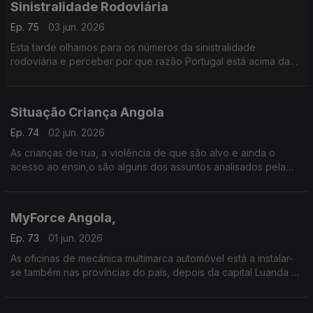
Sinistralidade Rodoviária
Ep. 75
03 jun. 2026
Esta tarde olhamos para os números da sinistralidade
rodoviária e perceber por que razão Portugal está acima da
média europeia em mortos e acidentes.
Situação Criança Angola
Ep. 74
02 jun. 2026
As crianças de rua, a violência de que são alvo e ainda o
acesso ao ensin,o são alguns dos assuntos analisados pela
psicológa angolana, Ana Panzo hoje na História do Dia.
MyForce Angola,
Ep. 73
01 jun. 2026
As oficinas de mecânica multimarca automóvel está a instalar-
se também nas províncias do país, depois da capital Luanda há
quase quinze anos...