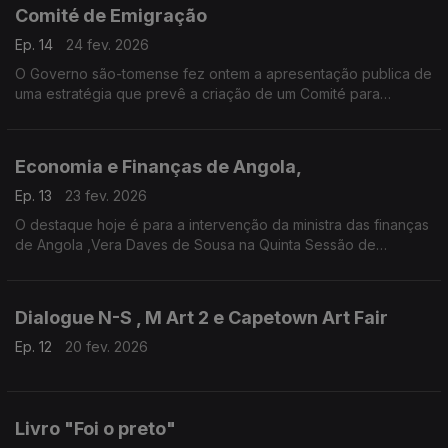
Comité de Emigração
Ep. 14
24 fev. 2026
O Governo são-tomense fez ontem a apresentação publica de
uma estratégia que prevê a criação de um Comité para
promover a emigração consciente e dar resposta a “muitos
pedidos” de cidadãos que solicitam apoio financeiro para
regressar ao país.
Economia e Finanças de Angola,
Ep. 13
23 fev. 2026
O destaque hoje é para a intervenção da ministra das finanças
de Angola ,Vera Daves de Sousa na Quinta Sessão de
Economia Sem Makas, uma iniciativa do economista e
academico, Carlos Rosado de Carvalho .
Dialogue N-S , M Art 2 e Capetown Art Fair
Ep. 12
20 fev. 2026
Livro "Foi o preto"