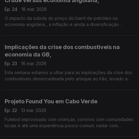
Crude versus economia angolana,
Ep. 24
18 mar. 2026
O impacto da subida do preço do barril de petróleo na
economia angolana , a inflação e ainda a diversificação
economica são alguns analisados pelo presidente da
Associação Industrial de Angola ao jornalista , António Silva
Santos.
Implicações da crise dos combustiveis na
economia da GB,
Ep. 23
16 mar. 2026
Esta semana estamos a olhar para as implicações da crise dos
combustiveis desencadeada pelo artaque ao Irão, levado a
cabo pelos EUA e por Israel.
Projeto Found You em Cabo Verde
Ep. 22
13 mar. 2026
Futebol improvisado com crianças, convívio com comunidades
locais e até uma experiência pouco comum: nadar com
tartarugas. Foi assim a semana de mais de duas dezenas de
turistas portugueses na ilha de São Vicente, numa viagem que