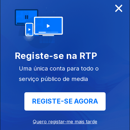
×
Disponível para iOS, Android, Apple TV, Android TV e
CarPlay
Registe-se na RTP
Uma única conta para todo o
serviço público de media
REGISTE-SE AGORA
NOTÍCIAS
DESPORTO
Quero registar-me mais tarde
TELEVISÃO