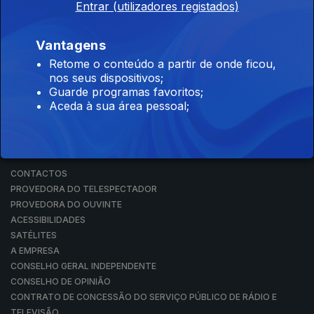
Entrar (utilizadores registados)
RÁDIO
RTP ARQUIVOS
RTP ENSINA
Vantagens
RTP PLAY
Retome o conteúdo a partir de onde ficou,
EM DIRETO
nos seus dispositivos;
REVER PROGRAMAS
Guarde programas favoritos;
Aceda à sua área pessoal;
CONCURSOS
PERGUNTAS FREQUENTES
CONTACTOS
CONTACTOS
PROVEDORA DO TELESPECTADOR
PROVEDORA DO OUVINTE
ACESSIBILIDADES
SATÉLITES
A EMPRESA
CONSELHO GERAL INDEPENDENTE
CONSELHO DE OPINIÃO
CONTRATO DE CONCESSÃO DO SERVIÇO PÚBLICO DE RÁDIO E
TELEVISÃO