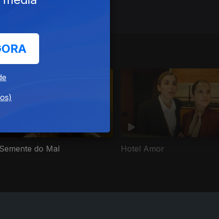
GORA
de
dos)
Semente do Mal
Hotel Amor