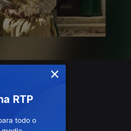
×
 na RTP
para todo o
e media