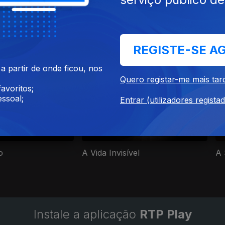
REGISTE-SE A
nema Português
 partir de onde ficou, nos
Quero registar-me mais tar
avoritos;
ssoal;
Entrar (utilizadores regista
o
A Vida Invisível
A 
Instale a aplicação
RTP Play