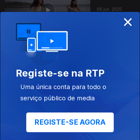
06 jun. 2025
×
Este conteúdo faz parte de Cinema
Português
Registe-se na RTP
Uma única conta para todo o
serviço público de media
A Vida do Avesso
Correr o Fado
A Vida Invisív
REGISTE-SE AGORA