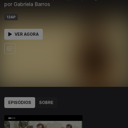
por Gabriela Barros
12AP
VER AGORA
EPISÓDIOS
SOBRE
621125