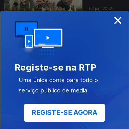
02 jun. 2022
×
Este conteúdo faz parte de Cinema
Português
Registe-se na RTP
Uma única conta para todo o
serviço público de media
A Vida do Avesso
Correr o Fado
A Vida Invisív
REGISTE-SE AGORA