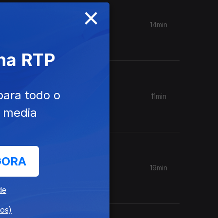
×
14min
s, autor
 na RTP
para todo o
11min
 podem
e media
GORA
19min
de
dos)