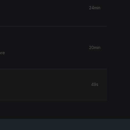
24min
20min
bre
49s