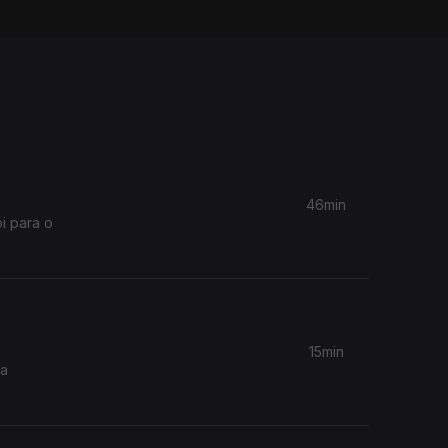
46min
oi para o
15min
ia