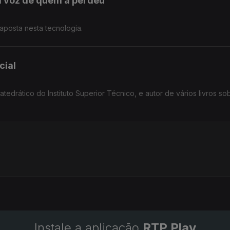
 a voz de quem a perdeu
aposta nesta tecnologia.
cial
tedrático do Instituto Superior Técnico, e autor de vários livros so
Instale a aplicação
RTP Play