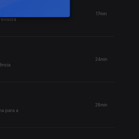
17min
revisora
24min
gência
28min
ma para a