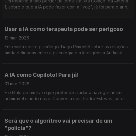
Um trabalho a não perder da jornalista Rita Colaço, da Antena
1, sobre o que a IA pode fazer com a "voz", já foi para o ar na
rádio há uns meses, mas decidimos recuperar agora porque
faz todo o sentido neste podcast.
Usar a IA como terapeuta pode ser perigoso
13 mar. 2026
Entrevista com o psicólogo Tiago Pimentel sobre as relações
ainda delicadas entre a psicologia e a Inteligência Artificial.
A IA como Copiloto! Para já!
01 mar. 2026
É o titulo de um livro que pretende ajudar a navegar neste
admirável mundo novo. Conversa com Pedro Esteves, autor e
coordenador.
Será que o algoritmo vai precisar de um
"policia"?