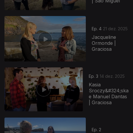
| São Miguel
Ep. 4
21 dez. 2025
Jacqueline
Ormonde |
Graciosa
Ep. 3
14 dez. 2025
Kasia
Sroczy&#324;ska
e Manuel Dantas
| Graciosa
Ep. 2