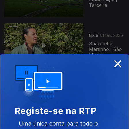
Terceira
Ep. 9
01 fev. 2026
Shawnette
Martinho | São
Miguel
×
Ep. 8
25 jan. 2026
Neuza
Muzemba
António |
Graciosa
Registe-se na RTP
Uma única conta para todo o