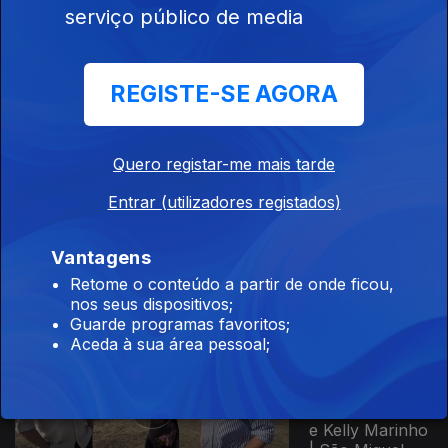
serviço público de media
Ep. 7
11 jan. 2026
Stefania Daniele
| Graciosa
REGISTE-SE AGORA
Quero registar-me mais tarde
Ep. 6
04 jan. 2026
Entrar (utilizadores registados)
Elisangela
Bettencourt |
Vantagens
Graciosa
Retome o conteúdo a partir de onde ficou,
nos seus dispositivos;
Guarde programas favoritos;
897763
Aceda à sua área pessoal;
Ep. 5
28 dez. 2025
Marcelo Costa
e Kelly Marinho